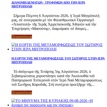
ΔΙΑΝΟΜΗ ΔΕΜΑΤΩΝ - ΤΡΟΦΙΜΩΝ ΑΠΟ ΤΗΝ ΙΕΡΑ
ΜΗΤΡΟΠΟΛΗ
Σήμερα Πέμπτη 6 Ἁυγούστου 2026, ἡ Ἱερά Μητρόπολή
μας, σὲ συνεργασία μὲ τὸν Φιλανθρωπικό Ὀργανισμό
«Ἀποστολή» τῆς Ἱερᾶς Ἀρχιεπισκοπῆς Ἀθηνῶν καὶ τὴν
Ἐπιχείρηση «Μασούτης», διαμοίρασε σὲ ἄπορες...
Περισσότερα
Η ΕΟΡΤΗ ΤΗΣ ΜΕΤΑΜΟΡΦΩΣΕΩΣ ΤΟΥ ΣΩΤΗΡΟΣ ΣΤΗΝ ΙΕΡΑ
ΜΗΤΡΟΠΟΛΗ
Τό ἀπόγευμα τῆς Τετάρτης 5ης Αὐγούστου 2026, ὁ
Σεβασμιώτατος χοροστάτησε κατά τήν Ἀκολουθία τοῦ
Πανηγυρικοῡ Ἑσπερινοῦ στόν Ἱερό Ναό Μεταμορφώσεως
τοῦ Σωτῆρος Καρυδιᾶς. Στὴ συνέχεια προεξῆρχε τῆς...
Περισσότερα