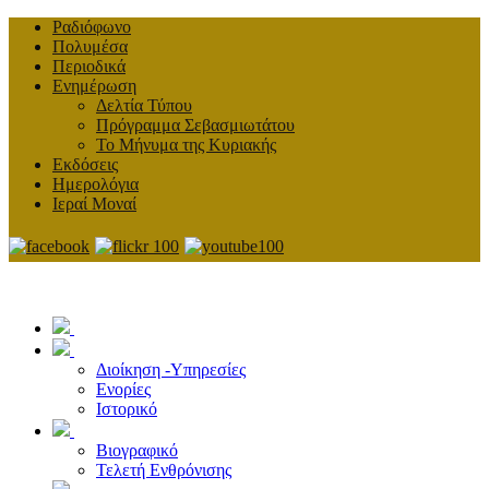
Ραδιόφωνο
Πολυμέσα
Περιοδικά
Ενημέρωση
Δελτία Τύπου
Πρόγραμμα Σεβασμιωτάτου
Το Μήνυμα της Κυριακής
Εκδόσεις
Ημερολόγια
Ιεραί Μοναί
Διοίκηση -Υπηρεσίες
Ενορίες
Ιστορικό
Βιογραφικό
Τελετή Ενθρόνισης