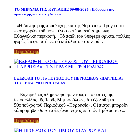
ΤΟ ΜΗΝΥΜΑ ΤΗΣ ΚΥΡΙΑΚΗΣ 09-08-2026 «Η δυναμη της
προσευχης και της νηστειας»
«Η δυναμη της προσευχης και της Νηστειας» Τραγικὸ τὸ
«κατηγορῶ» τοῦ πονεμένου πατέρα, στή σημερινή
Εὐαγγελική περικοπή. Τὸ παιδὶ του ὑπέφερε φρικτά, πολλὲς
φορὲς ἔπεφτε στὴ φωτιὰ καί ἄλλοτε στὸ νερό...
Περισσότερα
ΕΞΕΔΟΘΗ ΤΟ 50ο ΤΕΥΧΟΣ ΤΟΥ ΠΕΡΙΟΔΙΚΟΥ «ΠΑΡΡΗΣΙΑ»
ΤΗΣ ΙΕΡΑΣ ΜΗΤΡΟΠΟΛΕΩΣ
Εὐχαρίστως πληροφοροῦμεν τούς ἐπισκέπτες τῆς
ἱστοσελίδος τῆς Ἱερᾶς Μητροπόλεως, ὅτι ἐξεδόθη τό
50ο τεῦχος τοῦ Περιοδικοῦ «Παρρησία». Οἱ πιστοί μποροῦν
νά προμηθευθοῦν τό ὡς ἂνω τεῦχος ἀπό τόν Πρόναο τῶν...
Περισσότερα