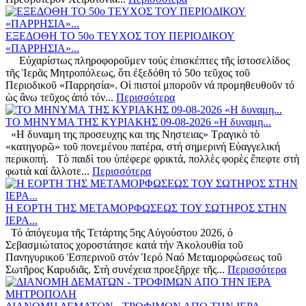
ΕΞΕΔΟΘΗ ΤΟ 50ο ΤΕΥΧΟΣ ΤΟΥ ΠΕΡΙΟΔΙΚΟΥ
«ΠΑΡΡΗΣΙΑ»...
Εὐχαρίστως πληροφοροῦμεν τούς ἐπισκέπτες τῆς ἱστοσελίδος
τῆς Ἱερᾶς Μητροπόλεως, ὅτι ἐξεδόθη τό 50ο τεῦχος τοῦ
Περιοδικοῦ «Παρρησία». Οἱ πιστοί μποροῦν νά προμηθευθοῦν τό
ὡς ἂνω τεῦχος ἀπό τόν...
Περισσότερα
ΤΟ ΜΗΝΥΜΑ ΤΗΣ ΚΥΡΙΑΚΗΣ 09-08-2026 «Η δυναμη...
«Η δυναμη της προσευχης και της Νηστειας» Τραγικὸ τὸ
«κατηγορῶ» τοῦ πονεμένου πατέρα, στή σημερινή Εὐαγγελική
περικοπή. Τὸ παιδὶ του ὑπέφερε φρικτά, πολλὲς φορὲς ἔπεφτε στὴ
φωτιὰ καί ἄλλοτε...
Περισσότερα
Η ΕΟΡΤΗ ΤΗΣ ΜΕΤΑΜΟΡΦΩΣΕΩΣ ΤΟΥ ΣΩΤΗΡΟΣ ΣΤΗΝ
ΙΕΡΑ...
Τό ἀπόγευμα τῆς Τετάρτης 5ης Αὐγούστου 2026, ὁ
Σεβασμιώτατος χοροστάτησε κατά τήν Ἀκολουθία τοῦ
Πανηγυρικοῡ Ἑσπερινοῦ στόν Ἱερό Ναό Μεταμορφώσεως τοῦ
Σωτῆρος Καρυδιᾶς. Στὴ συνέχεια προεξῆρχε τῆς...
Περισσότερα