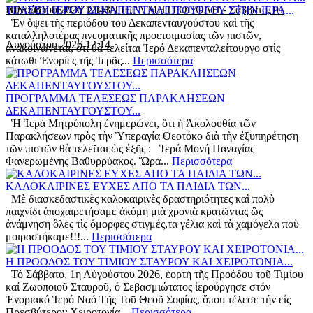
Αυγούστου 2026 12:43
ΠΡΕΣΒΥΤΕΡΟΥ ΣΤΗΝ ΙΕΡΑ ΜΗΤΡΟΠΟΛΗ
-
Σάββατο, 01
ΤΕΛΕΣΗ ΙΕΡΟΥ ΔΕΚΑΠΕΝΤΑΛΕΙΤΟΥΡΓΟΥ ΣΤΗΝ ΙΕΡΑ...
Ἐν ὄψει τῆς περιόδου τοῡ Δεκαπενταυγούστου καὶ τῆς
καταλληλοτέρας πνευματικῆς προετοιμασίας τῶν πιστῶν,
Αυγούστου 2026 12:14
ἀνακοινώνεται, ὅτι θὰ τελείται Ἱερό Δεκαπενταλείτουργο στὶς
κάτωθι Ἐνορίες τῆς Ἱερᾶς...
Περισσότερα
ΠΡΟΓΡΑΜΜΑ ΤΕΛΕΣΕΩΣ ΠΑΡΑΚΛΗΣΕΩΝ
ΔΕΚΑΠΕΝΤΑΥΓΟΥΣΤΟΥ...
Ἡ Ἱερά Μητρόπολη ἐνημερώνει, ὅτι ἡ Ἀκολουθία τῶν
Παρακλήσεων πρὸς τὴν Ὑπεραγία Θεοτόκο διὰ τὴν ἐξυπηρέτηση
τῶν πιστῶν θὰ τελεῖται ὡς ἑξῆς : Ἱερά Μονή Παναγίας
Φανερωμένης Βαθυρρύακος. Ὥρα...
Περισσότερα
ΚΑΛΟΚΑΙΡΙΝΕΣ ΕΥΧΕΣ ΑΠΟ ΤΑ ΠΑΙΔΙΑ ΤΩΝ...
Μὲ διασκεδαστικὲς καλοκαιρινὲς δραστηριότητες καὶ πολὺ
παιχνίδι ἀποχαιρετήσαμε ἀκόμη μιὰ χρονιὰ κρατῶντας ὣς
ἀνάμνηση ὅλες τὶς ὄμορφες στιγμές,τα γέλια καὶ τὰ χαμόγελα ποὺ
μοιραστήκαμε!!!...
Περισσότερα
Η ΠΡΟΟΔΟΣ ΤΟΥ ΤΙΜΙΟΥ ΣΤΑΥΡΟΥ ΚΑΙ ΧΕΙΡΟΤΟΝΙΑ...
Τό Σάββατο, 1η Αὐγούστου 2026, ἑορτή τῆς Προόδου τοῦ Τιμίου
καί Ζωοποιοῦ Σταυροῦ, ὁ Σεβασμιώτατος ἱερούργησε στόν
Ἐνοριακό Ἱερό Ναό Τῆς Τοῡ Θεοῦ Σοφίας, ὅπου τέλεσε τήν εἰς
Πρεσβύτερον Χειροτονία...
Περισσότερα