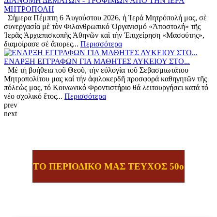
ΔΙΑΝΟΜΗ ΔΕΜΑΤΩΝ - ΤΡΟΦΙΜΩΝ ΑΠΟ ΤΗΝ ΙΕΡΑ
ΜΗΤΡΟΠΟΛΗ
Σήμερα Πέμπτη 6 Ἁυγούστου 2026, ἡ Ἱερά Μητρόπολή μας, σὲ
συνεργασία μὲ τὸν Φιλανθρωπικό Ὀργανισμό «Ἀποστολή» τῆς
Ἱερᾶς Ἀρχιεπισκοπῆς Ἀθηνῶν καὶ τὴν Ἐπιχείρηση «Μασούτης»,
διαμοίρασε σὲ ἄπορες...
Περισσότερα
ΕΝΑΡΞΗ ΕΓΓΡΑΦΩΝ ΓΙΑ ΜΑΘΗΤΕΣ ΛΥΚΕΙΟΥ ΣΤΟ...
Μέ τή βοήθεια τοῦ Θεοῦ, τήν εὐλογία τοῦ Σεβασμιωτάτου
Μητροπολίτου μας καί τήν ἀφιλοκερδῆ προσφορά καθηγητῶν τῆς
πόλεώς μας, τό Κοινωνικό Φροντιστήριο θά λειτουργήσει κατά τό
νέο σχολικό ἔτος...
Περισσότερα
prev
next
ΤΟ ΠΕΡΙΟΔΙΚΟ ΜΑΣ ΤΕΥΧΟΣ 50ο