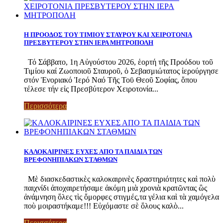
Η ΠΡΟΟΔΟΣ ΤΟΥ ΤΙΜΙΟΥ ΣΤΑΥΡΟΥ ΚΑΙ ΧΕΙΡΟΤΟΝΙΑ
ΠΡΕΣΒΥΤΕΡΟΥ ΣΤΗΝ ΙΕΡΑ ΜΗΤΡΟΠΟΛΗ
Τό Σάββατο, 1η Αὐγούστου 2026, ἑορτή τῆς Προόδου τοῦ
Τιμίου καί Ζωοποιοῦ Σταυροῦ, ὁ Σεβασμιώτατος ἱερούργησε
στόν Ἐνοριακό Ἱερό Ναό Τῆς Τοῡ Θεοῦ Σοφίας, ὅπου
τέλεσε τήν εἰς Πρεσβύτερον Χειροτονία...
Περισσότερα
ΚΑΛΟΚΑΙΡΙΝΕΣ ΕΥΧΕΣ ΑΠΟ ΤΑ ΠΑΙΔΙΑ ΤΩΝ
ΒΡΕΦΟΝΗΠΙΑΚΩΝ ΣΤΑΘΜΩΝ
Μὲ διασκεδαστικὲς καλοκαιρινὲς δραστηριότητες καὶ πολὺ
παιχνίδι ἀποχαιρετήσαμε ἀκόμη μιὰ χρονιὰ κρατῶντας ὣς
ἀνάμνηση ὅλες τὶς ὄμορφες στιγμές,τα γέλια καὶ τὰ χαμόγελα
ποὺ μοιραστήκαμε!!! Εὐχόμαστε σὲ ὅλους καλὸ...
Περισσότερα