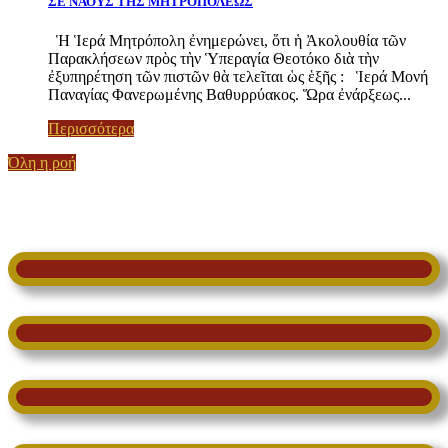
ΣΕ ΝΑΟΥΣ ΤΗΣ ΜΗΤΡΟΠΟΛΕΩΣ
Ἡ Ἱερά Μητρόπολη ἐνημερώνει, ὅτι ἡ Ἀκολουθία τῶν
Παρακλήσεων πρὸς τὴν Ὑπεραγία Θεοτόκο διὰ τὴν
ἐξυπηρέτηση τῶν πιστῶν θὰ τελεῖται ὡς ἑξῆς : Ἱερά Μονή
Παναγίας Φανερωμένης Βαθυρρύακος. Ὥρα ἐνάρξεως...
Περισσότερα
Όλη η ροή