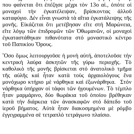
που φαίνεται ὅτι ἐπέζησε μέχρι τὸν 13ο αἰ., ὁπότε οἱ
μοναχοὶ τὴν ἐγκατέλειψαν, βρίσκοντας ἀλλοῦ
καταφύγιο. Δέν εἶναι γνωστὰ τὰ αἴτια ἐγκατάλειψης τῆς
μονῆς. Εἰκάζεται ὅτι μετέβησαν εἴτε στή Μαρώνεια,
εἴτε λόγῳ τῶν ἐπιδρομῶν τῶν Ὀθωμανῶν, οἱ μοναχοὶ
ἐγκαταστάθηκαν πιθανότατα στό μοναστικὸ κέντρο
τοῦ Παπικίου Ὅρους.
Ὃσο ὅμως λειτουργοῦσε ἡ μονὴ αὐτή, ἀποτελοῦσε τὴν
κεντρικὴ λαύρα ἀσκητῶν τῆς γύρω περιοχῆς. Τὸ
καθολικὸ τῆς μονῆς βρίσκεται στό ἀνατολικὸ τμῆμα
τῆς αὐλῆς καὶ ἦταν κατὰ τοὺς ἀρχαιολόγους ἕνα
μονόχωρο κτήριο μὲ νάρθηκα καὶ ἐξωνάρθηκα. Στόν
νάρθηκα ὑπήρχαν οἱ τάφοι τῶν ἡγουμένων. Τὸ τέμπλο
ἦταν μαρμάρινο, δύο θωράκια τοῦ ὁποίου βρέθηκαν
κατὰ τὴν διάρκεια τῶν ἀνασκαφῶν στό δάπεδο τοῦ
ἱεροῦ βήματος. Αὐτὰ ἦταν διακοσμημένα μὲ ρόμβο
ἐγγεγραμμένα σὲ τετραπλὸ τετράγωνο πλαίσιο.