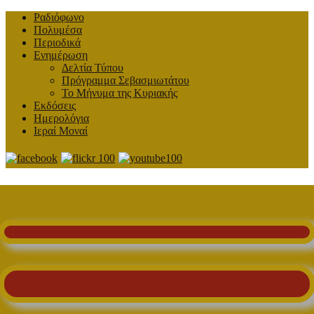
Ραδιόφωνο
Πολυμέσα
Περιοδικά
Ενημέρωση
Δελτία Τύπου
Πρόγραμμα Σεβασμιωτάτου
Το Μήνυμα της Κυριακής
Εκδόσεις
Ημερολόγια
Ιεραί Μοναί