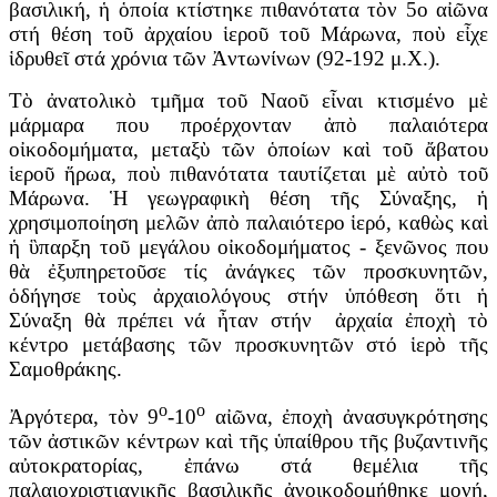
βασιλική, ἡ ὁποία κτίστηκε πιθανότατα τὸν 5ο αἰῶνα
στή θέση τοῦ ἀρχαίου ἱεροῦ τοῦ Μάρωνα, ποὺ εἶχε
ἱδρυθεῖ στά χρόνια τῶν Ἀντωνίνων (92-192 μ.Χ.).
Τὸ ἀνατολικὸ τμῆμα τοῦ Ναοῦ εἶναι κτισμένο μὲ
μάρμαρα που προέρχονταν ἀπὸ παλαιότερα
οἰκοδομήματα, μεταξὺ τῶν ὁποίων καὶ τοῦ ἄβατου
ἱεροῦ ἥρωα, ποὺ πιθανότατα ταυτίζεται μὲ αὐτὸ τοῦ
Μάρωνα. Ἡ γεωγραφικὴ θέση τῆς Σύναξης, ἡ
χρησιμοποίηση μελῶν ἀπὸ παλαιότερο ἱερό, καθὼς καὶ
ἡ ὓπαρξη τοῦ μεγάλου οἰκοδομήματος - ξενῶνος που
θὰ ἐξυπηρετοῦσε τίς ἀνάγκες τῶν προσκυνητῶν,
ὁδήγησε τοὺς ἀρχαιολόγους στήν ὑπόθεση ὅτι ἡ
Σύναξη θὰ πρέπει νά ἦταν στήν ἀρχαία ἐποχὴ τὸ
κέντρο μετάβασης τῶν προσκυνητῶν στό ἱερὸ τῆς
Σαμοθράκης.
ο
ο
Ἀργότερα, τὸν 9
-10
αἰῶνα, ἐποχὴ ἀνασυγκρότησης
τῶν ἀστικῶν κέντρων καὶ τῆς ὑπαίθρου τῆς βυζαντινῆς
αὐτοκρατορίας, ἐπάνω στά θεμέλια τῆς
παλαιοχριστιανικῆς βασιλικῆς ἀνοικοδομήθηκε μονή,