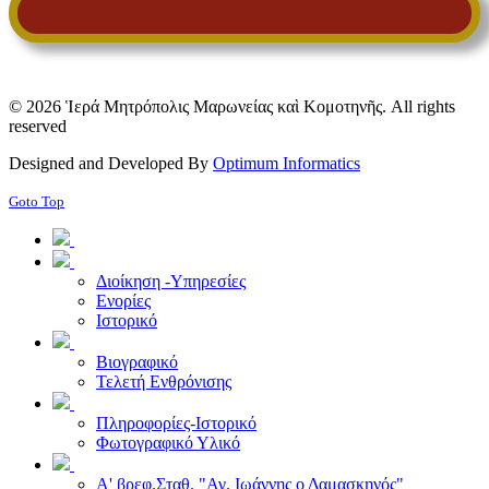
© 2026 Ἱερά Μητρόπολις Μαρωνείας καὶ Κομοτηνῆς. All rights
reserved
Designed and Developed By
Optimum Informatics
Goto Top
Διοίκηση -Υπηρεσίες
Ενορίες
Ιστορικό
Βιογραφικό
Τελετή Ενθρόνισης
Πληροφορίες-Ιστορικό
Φωτογραφικό Υλικό
Α' βρεφ.Σταθ. "Αγ. Ιωάννης ο Δαμασκηνός"