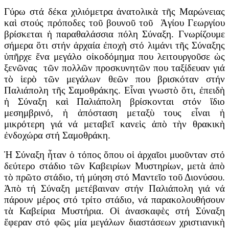
Γύρω στά δέκα χιλιόμετρα ἀνατολικὰ τῆς Μαρώνειας
καὶ στούς πρόποδες τοῦ βουνοῦ τοῦ Ἁγίου Γεωργίου
βρίσκεται ἡ παραθαλάσσια πόλη Σύναξη. Γνωρίζουμε
σήμερα ὅτι στήν ἀρχαία ἐποχὴ στό λιμάνι τῆς Σύναξης
ὑπῆρχε ἕνα μεγάλο οἰκοδόμημα που λειτουργοῦσε ὡς
ξενῶνας τῶν πολλῶν προσκυνητῶν που ταξίδευαν γιά
τὸ ἱερὸ τῶν μεγάλων θεῶν που βρισκόταν στήν
Παλιάπολη τῆς Σαμοθράκης. Εἶναι γνωστὸ ὅτι, ἐπειδὴ
ἡ Σύναξη καὶ Παλιάπολη βρίσκονται στόν ἴδιο
μεσημβρινό, ἡ ἀπόσταση μεταξὺ τους εἶναι ἡ
μικρότερη γιά νά μεταβεῖ κανεὶς ἀπὸ τὴν θρακικὴ
ἐνδοχώρα στή Σαμοθράκη.
Ἡ Σύναξη ἦταν ὁ τόπος ὅπου οἱ ἀρχαῖοι μυοῦνταν στό
δεύτερο στάδιο τῶν Καβειρίων Μυστηρίων, μετὰ ἀπὸ
τὸ πρῶτο στάδιο, τή μύηση στό Μαντεῖο τοῦ Διονύσου.
Ἀπὸ τή Σύναξη μετέβαιναν στήν Παλιάπολη γιά νά
πάρουν μέρος στό τρίτο στάδιο, νά παρακολουθήσουν
τὰ Καβείρια Μυστήρια. Οἱ ἀνασκαφὲς στή Σύναξη
ἔφεραν στό φῶς μία μεγάλων διαστάσεων χριστιανικὴ