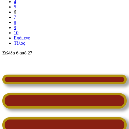
4
5
6
7
8
9
10
Επόμενο
Τέλος
Σελίδα 6 από 27