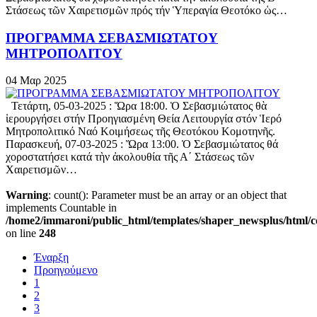
Στάσεως τῶν Χαιρετισμῶν πρός τήν Ὑπεραγία Θεοτόκο ὡς…
ΠΡΟΓΡΑΜΜΑ ΣΕΒΑΣΜΙΩΤΑΤΟΥ
ΜΗΤΡΟΠΟΛΙΤΟΥ
04
Μαρ
2025
Τετάρτη, 05-03-2025 : Ὥρα 18:00. Ὁ Σεβασμιώτατος θὰ
ἱερουργήσει στήν Προηγιασμένη Θεία Λειτουργία στόν Ἱερό
Μητροπολιτικό Ναό Κοιμήσεως τῆς Θεοτόκου Κομοτηνῆς.
Παρασκευή, 07-03-2025 : Ὥρα 13:00. Ὁ Σεβασμιώτατος θά
χοροστατήσει κατά τὴν ἀκολουθία τῆς Α΄ Στάσεως τῶν
Χαιρετισμῶν…
Warning
: count(): Parameter must be an array or an object that
implements Countable in
/home2/immaroni/public_html/templates/shaper_newsplus/html/c
on line
248
Έναρξη
Προηγούμενο
1
2
3