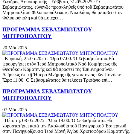
Σωτῆρος Ἀετοκορυφῆς. Σάββατο, 31-05-2025 : Ὁ
Σεβασμιώτατος, εὐγενῶς προσκληθεῖς ὑπό τοῦ Σεβασμιωτάτου
Μητροπολίτου Φιλιππουπόλεως κ. Νικολάου, θὰ μεταβεῖ στὴν
Φιλιππούπολη καὶ θὰ μετέχει…
ΠΡΟΓΡΑΜΜΑ ΣΕΒΑΣΜΙΩΤΑΤΟΥ
ΜΗΤΡΟΠΟΛΙΤΟΥ
20
Μάι
2025
Κυριακή, 25-05-2025 : Ὥρα 07:00. Ὁ Σεβασμιώτατος θὰ
ἱερουργήσει στὸν Ἱερό Μητροπολιτικό Ναό Κοιμήσεως τῆς
Θεοτόκου Κομοτηνῆς καὶ θὰ προστεῖ τῆς Ἐπιμνημοσύνου
Δεήσεως ἐπί τῇ Ἡμέρα Μνήμης τῆς γενοκτονίας τῶν Ποντίων.
Ὥρα 11:00. Ὁ Σεβασμιώτατος θὰ τελέσει Τρισάγιο ἐπί…
ΠΡΟΓΡΑΜΜΑ ΣΕΒΑΣΜΙΩΤΑΤΟΥ
ΜΗΤΡΟΠΟΛΙΤΟΥ
07
Μάι
2025
Πέμπτη, 08-05-2025 : Ὥρα 19:00. Ὁ Σεβασμιώτατος θὰ
χοροστατήσει κατά τὴν Ἀκολουθία τοῦ Πανηγυρικοῦ Ἑσπερινοῦ
στὴν Πανηγυρίζουσα Ἱερά Μονή Ἁγίου Χριστοφόρου Κομοτηνῆς.