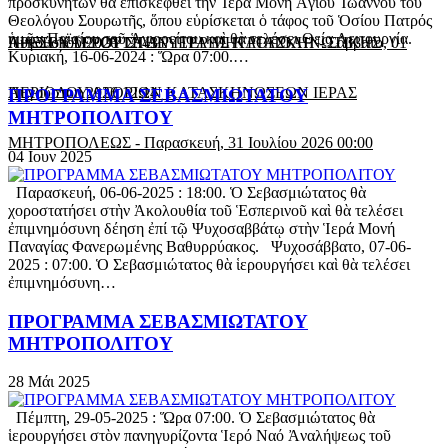
προσκυνητῶν θὰ ἐπισκεφθεῖ τὴν Ἱερά Μονή Ἁγίου Ἰωάννου τοῦ
Θεολόγου Σουρωτῆς, ὅπου εὑρίσκεται ὁ τάφος τοῦ Ὁσίου Πατρός
ἡμῶν Παϊσίου τοῦ Ἁγιορείτου καὶ θὰ τελέσει Θεία Λειτουργία.
Αυγούστου 2026 12:43
ΠΡΕΣΒΥΤΕΡΟΥ ΣΤΗΝ ΙΕΡΑ ΜΗΤΡΟΠΟΛΗ
ΛΗΞΗ ΚΑΙ ΕΟΡΤΗ ΔΕΥΤΕΡΗΣ ΚΑΤΑΣΚΗΝΩΤΙΚΗΣ
-
Σάββατο, 01
Κυριακή, 16-06-2024 : Ὥρα 07:00.…
Αυγούστου 2026 12:14
ΠΕΡΙΟΔΟΥ ΑΓΟΡΙΩΝ ΚΑΤΑΣΚΗΝΩΣΕΩΝ ΙΕΡΑΣ
ΠΡΟΓΡΑΜΜΑ ΣΕΒΑΣΜΙΩΤΑΤΟΥ
ΜΗΤΡΟΠΟΛΙΤΟΥ
ΜΗΤΡΟΠΟΛΕΩΣ
-
Παρασκευή, 31 Ιουλίου 2026 00:00
04
Ιουν
2025
Παρασκευή, 06-06-2025 : 18:00. Ὁ Σεβασμιώτατος θὰ
χοροστατήσει στὴν Ἀκολουθία τοῦ Ἑσπερινοῦ καὶ θὰ τελέσει
ἐπιμνημόσυνη δέηση ἐπί τῷ Ψυχοσαββάτῳ στὴν Ἱερά Μονή
Παναγίας Φανερωμένης Βαθυρρύακος. Ψυχοσάββατο, 07-06-
2025 : 07:00. Ὁ Σεβασμιώτατος θὰ ἱερουργήσει καὶ θὰ τελέσει
ἐπιμνημόσυνη…
ΠΡΟΓΡΑΜΜΑ ΣΕΒΑΣΜΙΩΤΑΤΟΥ
ΜΗΤΡΟΠΟΛΙΤΟΥ
28
Μάι
2025
Πέμπτη, 29-05-2025 : Ὥρα 07:00. Ὁ Σεβασμιώτατος θὰ
ἱερουργήσει στὸν πανηγυρίζοντα Ἱερό Ναό Ἀναλήψεως τοῦ