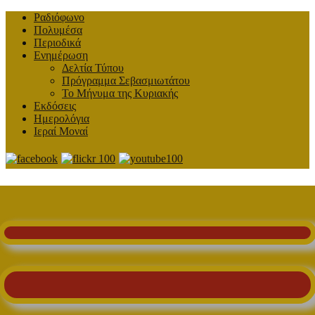
Ραδιόφωνο
Πολυμέσα
Περιοδικά
Ενημέρωση
Δελτία Τύπου
Πρόγραμμα Σεβασμιωτάτου
Το Μήνυμα της Κυριακής
Εκδόσεις
Ημερολόγια
Ιεραί Μοναί