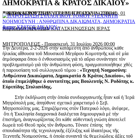
ΔΗΜΟΚΡΑΤΙΑ & ΚΡΑΤΟΣ ΔΙΚΑΙΟΥ»
Αυγούστου 2026 12:43
ΠΡΕΣΒΥΤΕΡΟΥ ΣΤΗΝ ΙΕΡΑ ΜΗΤΡΟΠΟΛΗ
ΛΗΞΗ ΚΑΙ ΕΟΡΤΗ ΔΕΥΤΕΡΗΣ ΚΑΤΑΣΚΗΝΩΤΙΚΗΣ
-
Σάββατο, 01
Αυγούστου 2026 12:14
ΠΕΡΙΟΔΟΥ ΑΓΟΡΙΩΝ ΚΑΤΑΣΚΗΝΩΣΕΩΝ ΙΕΡΑΣ
ΜΗΤΡΟΠΟΛΕΩΣ
-
Παρασκευή, 31 Ιουλίου 2026 00:00
Τὴν Δευτέρα, 2-2-2026 στὴν κατάμεστη ἀπό ἀνθρώπους κάθε
ἡλικίας αἴθουσα τοῦ Μουσικοῦ Μεγάρου Κομοτηνῆς καὶ σὲ μία
ἀτμόσφαιρα ὅπου ὁ ἐνθουσιασμὸς γιὰ τὸ αὔριο συνάντησε τὸν
προβληματισμὸ γιὰ τὴν ἀνθρώπινη φύση, πραγματο­ποιήθηκε χθὲς
ἡ παρουσίαση τοῦ συλλογικοῦ τόμου :
«
Τεχνητή Νοημοσύνη:
Ανθρώπινα Δικαιώματα, Δημοκρατία & Κράτος Δικαίου»
, τὸ
ὁποῖο ἐπιμελήθηκε ὁ συντοπίτης μας Βουλευτής Ν. Ροδόπης κ.
Εὐριπίδης Στυλιανίδης
.
Στὴν ἐκδήλωση στὴν ὁποία συνδιοργανωτής ἦταν καὶ ἡ Ἱερά
Μητρόπολή μας, ἀπηύθυνε σχετικό χαιρετισμό ὁ Σεβ.
Μητροπολίτης μας. Στηριζόμενος στὸν Πατερικό λόγο, ἀνέφερε,
ὅτι ἡ Ἐκκλησία διαχρονικά διαλέγεται δημιουργικὰ μὲ τὴν
ἐπιστήμη, ἀναγνωρίζοντας ὅτι κάθε αὐθεντικὴ γνώση ἀποτελεῖ
δωρεὰ τοῦ Θεοῦ πρὸς τὸν ἄνθρωπο
.
Τόνισε ἐπίσης τὴν
σπουδαιότητα τῆς τεχνολογικῆς ἐξέλιξης καὶ ἰδιαιτέρως τῆς
Τεχνητῆς Νοημοσύνης, ἡ ὁποία συναντᾶ τὶς θεμελιώδεις ἀξίες τοῦ