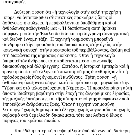
καταγραφῆς.
Δεύτερη φράση ὅτι «ἡ τεχνολογία στὴν καλή της χρήση
μπορεῖ νὰ ἀνταποκριθεῖ σὲ πιεστικὲς προκλήσεις ὅπως οἱ
ἀσθένειες, ἡ φτώχεια, ἡ περιβαλλοντικὴ ὑποβάθμιση καὶ οἱ
ἀνθρώπινες παθογένειές μας». Ἡ διαπίστωση αὐτὴ βρίσκει
σύμφωνη τόσο τὴν Ἐκκλησία ὅσο καὶ τὴ σύγχρονη συνταγματικὴ
καὶ διεθνῆ ἔννομη τάξη. Ἡ τεχνητὴ νοημοσύνη μπορεῖ νὰ
συνδράμει στὴν προάσπιση τοῦ δικαιώματος στὴν ὑγεία, στὴν
κοινωνικὴ συνοχή, στὴν προστασία τοῦ περιβάλλοντος, ἀκόμη καὶ
στὴ διαφάνεια τῆς δημόσιας διοίκησης. Ὅταν ἡ τεχνολογία
ὑπηρετεῖ τὸν ἄνθρωπο, τότε καθίσταται μέσο κοινωνικῆς
δικαιοσύνης καὶ ἀλληλεγγύης. Ὡστόσο, ἡ ἱστορικὴ ἐμπειρία καὶ ἡ
τραγικὴ σοφία τοῦ ἑλληνικοῦ πολιτισμοῦ μας ὑπενθυμίζουν ὅτι ἡ
πρόοδος χωρὶς ἦθος ἐγκυμονεῖ κινδύνους. Τρίτη φράση: «ἡ
ἀνθρώπινη ἀλαζονεία ὁδηγεῖ κατὰ τὸ πρότυπο τῆς τραγωδίας στὴν
Ὕβρη καὶ στὸ τέλος ἐπέρχεται ἡ Νέμεσις». Ἡ προειδοποίηση αὐτὴ
ἀποκτᾶ ἰδιαίτερη βαρύτητα στὴν ἐποχὴ τῆς ἀλγοριθμικῆς ἐξουσίας,
τῆς μαζικῆς ἐπιτήρησης καὶ τῆς αὐτοματοποίησης ἀποφάσεων ποὺ
ἐπηρεάζουν ἀνθρώπινες ζωές. Ὅταν ἡ τεχνητὴ νοημοσύνη
λειτουργεῖ χωρὶς δημοκρατικὸ ἔλεγχο, χωρὶς λογοδοσία καὶ χωρὶς
σεβασμὸ στὰ θεμελιώδη δικαιώματα, τότε ἀπειλεῖται ὁ ἴδιος ὁ
πυρῆνας τοῦ κράτους δικαίου.
Καὶ ἐδῶ ἡ πατερικὴ σκέψη μίλησε ἀπὸ αἰώνων μὲ ἰδιαίτερη