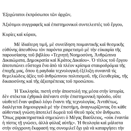
Ἐξοχώτατοι ἐκπρόσωποι τῶν ἀρχῶν,
Ἀξιότιμοι συγγραφεῖς καὶ ἐπιστημονικοὶ συντελεστὲς τοῦ ἔργου,
Κυρίες καὶ κύριοι,
Μὲ ἰδιαίτερη τιμή, μὲ συνείδηση ποιμαντικῆς καὶ θεσμικῆς
εὐθύνης ἀπευθύνω τὸν παρόντα χαιρετισμὸ μὲ τὴν εὐκαιρία τῆς
παρουσίασης τοῦ βιβλίου «Τεχνητὴ Νοημοσύνη, Ἀνθρώπινα
Δικαιώματα, Δημοκρατία καὶ Κράτος Δικαίου». Ὁ τίτλος τοῦ ἔργου
ἀποτυπώνει εὔστοχα ἕνα ἀπὸ τὰ πλέον κρίσιμα σταυροδρόμια τῆς
ἐποχῆς μας, ὅπου ἡ ραγδαία τεχνολογικὴ ἐξέλιξη συναντᾶ τὶς
θεμελιώδεις ἀξίες τοῦ ἀνθρώπινου πολιτισμοῦ, τῆς ἐλευθερίας, τῆς
δικαιοσύνης καὶ τῆς ἀξιοπρέπειας τοῦ προσώπου.
Ἡ Ἐκκλησία, πιστὴ στὴν ἀποστολή της μέσα στὴν ἱστορία,
δὲν στέκεται ἐχθρικὰ ἀπέναντι στὴν ἐπιστημονικὴ πρόοδο, οὔτε
υἱοθετεῖ ἕναν φοβικὸ λόγο ἔναντι τῆς τεχνολογίας. Ἀντιθέτως,
διαλέγεται δημιουργικὰ μὲ τὴν ἐπιστήμη, ἀναγνωρίζοντας ὅτι κάθε
αὐθεντικὴ γνώση ἀποτελεῖ δωρεὰ τοῦ Θεοῦ πρὸς τὸν ἄνθρωπο.
Ὅπως χαρακτηριστικὰ σημειώνει ὁ Μέγας Βασίλειος, «οὐκ ἐναντία
ἡ πίστις τῇ γνώσει, ἀλλὰ φύλαξ αὐτῆς». Ἡ θεολογία καὶ μάλιστα
στὴν σύγχρονη ἔκφρασή της συνομιλεῖ ὄχι γιὰ νὰ καταργήσει τὴν