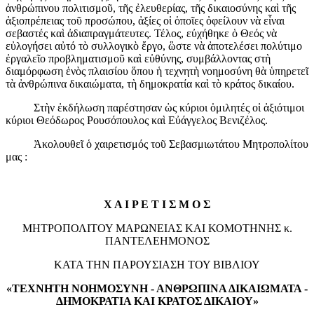
ἀνθρώπινου πολιτισμοῦ, τῆς ἐλευθερίας, τῆς δικαιοσύνης καὶ τῆς
ἀξιοπρέπειας τοῦ προσώπου, ἀξίες οἱ ὁποῖες ὀφείλουν νὰ εἶναι
σεβαστές καὶ ἀδιαπραγμάτευτες. Τέλος, εὐχήθηκε ὁ Θεός νὰ
εὐλογήσει αὐτό τὸ συλλογικὸ ἔργο, ὣστε νὰ ἀποτελέσει πολύτιμο
ἐργαλεῖο προβληματισμοῦ καὶ εὐθύνης, συμβάλλοντας στὴ
διαμόρφωση ἑνὸς πλαισίου ὅπου ἡ τεχνητὴ νοημοσύνη θὰ ὑπηρετεῖ
τὰ ἀνθρώπινα δικαιώματα, τὴ δημοκρατία καὶ τὸ κράτος δικαίου.
Στὴν ἐκδήλωση παρέστησαν ὡς κύριοι ὁμιλητές οἱ ἀξιότιμοι
κύριοι Θεόδωρος Ρουσόπουλος καὶ Εὐάγγελος Βενιζέλος.
Ἀκολουθεῖ ὁ χαιρετισμός τοῦ Σεβασμιωτάτου Μητροπολίτου
μας :
Χ Α Ι Ρ Ε Τ Ι Σ Μ Ο Σ
ΜΗΤΡΟΠΟΛΙΤΟΥ ΜΑΡΩΝΕΙΑΣ ΚΑΙ ΚΟΜΟΤΗΝΗΣ κ.
ΠΑΝΤΕΛΕΗΜΟΝΟΣ
ΚΑΤΑ ΤΗΝ ΠΑΡΟΥΣΙΑΣΗ ΤΟΥ ΒΙΒΛΙΟΥ
«ΤΕΧΝΗΤΗ ΝΟΗΜΟΣΥΝΗ - ΑΝΘΡΩΠΙΝΑ ΔΙΚΑΙΩΜΑΤΑ -
ΔΗΜΟΚΡΑΤΙΑ ΚΑΙ ΚΡΑΤΟΣ ΔΙΚΑΙΟΥ»