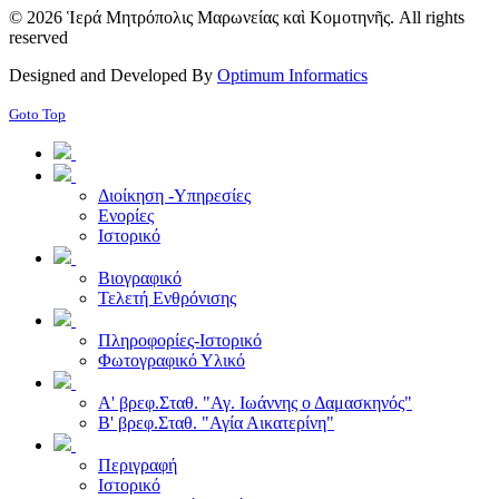
© 2026 Ἱερά Μητρόπολις Μαρωνείας καὶ Κομοτηνῆς. All rights
reserved
Designed and Developed By
Optimum Informatics
Goto Top
Διοίκηση -Υπηρεσίες
Ενορίες
Ιστορικό
Βιογραφικό
Τελετή Ενθρόνισης
Πληροφορίες-Ιστορικό
Φωτογραφικό Υλικό
Α' βρεφ.Σταθ. "Αγ. Ιωάννης ο Δαμασκηνός"
Β' βρεφ.Σταθ. "Αγία Αικατερίνη"
Περιγραφή
Ιστορικό