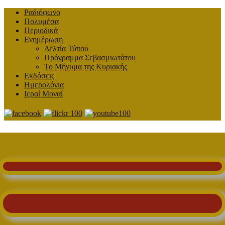
Ραδιόφωνο
Πολυμέσα
Περιοδικά
Ενημέρωση
Δελτία Τύπου
Πρόγραμμα Σεβασμιωτάτου
Το Μήνυμα της Κυριακής
Εκδόσεις
Ημερολόγια
Ιεραί Μοναί