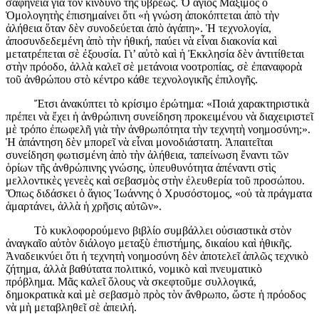
σαφήνεια γιὰ τὸν κίνδυνο τῆς ὕβρεως. Ὁ ἅγιος Μάξιμος ὁ
Ὁμολογητὴς ἐπισημαίνει ὅτι «ἡ γνώση ἀποκόπτεται ἀπὸ τὴν
ἀλήθεια ὅταν δὲν συνοδεύεται ἀπὸ ἀγάπη». Ἡ τεχνολογία,
ἀποσυνδεδεμένη ἀπὸ τὴν ἠθική, παύει νὰ εἶναι διακονία καὶ
μετατρέπεται σὲ ἐξουσία. Γι’ αὐτὸ καὶ ἡ Ἐκκλησία δὲν ἀντιτίθεται
στὴν πρόοδο, ἀλλὰ καλεῖ σὲ μετάνοια νοοτροπίας, σὲ ἐπαναφορὰ
τοῦ ἀνθρώπου στὸ κέντρο κάθε τεχνολογικῆς ἐπιλογῆς.
Ἔτσι ἀνακύπτει τὸ κρίσιμο ἐρώτημα: «Ποιά χαρακτη­ριστικὰ
πρέπει νὰ ἔχει ἡ ἀνθρώπινη συνείδηση προκειμένου νὰ διαχειριστεῖ
μὲ τρόπο ἐπωφελῆ γιὰ τὴν ἀνθρωπότητα τὴν τεχνητὴ νοημοσύνη;».
Ἡ ἀπάντηση δὲν μπορεῖ νὰ εἶναι μονο­διάστατη. Ἀπαιτεῖται
συνείδηση φωτισμένη ἀπὸ τὴν ἀλήθεια, ταπείνωση ἔναντι τῶν
ὁρίων τῆς ἀνθρώπινης γνώσης, ὑπευθυνότητα ἀπέναντι στὶς
μελλοντικὲς γενεὲς καὶ σεβασμὸς στὴν ἐλευθερία τοῦ προσώπου.
Ὅπως διδάσκει ὁ ἅγιος Ἰωάννης ὁ Χρυσόστομος, «οὐ τὰ πράγματα
ἁμαρτάνει, ἀλλὰ ἡ χρῆσις αὐτῶν».
Τὸ κυκλοφορούμενο βιβλίο συμβάλλει οὐσιαστικὰ στὸν
ἀναγκαῖο αὐτὸν διάλογο μεταξὺ ἐπιστήμης, δικαίου καὶ ἠθικῆς.
Ἀναδεικνύει ὅτι ἡ τεχνητὴ νοημοσύνη δὲν ἀποτελεῖ ἁπλῶς τεχνικὸ
ζήτημα, ἀλλὰ βαθύτατα πολιτικό, νομικὸ καὶ πνευματικὸ
πρόβλημα. Μᾶς καλεῖ ὅλους νὰ σκεφτοῦμε συλλογικά,
δημοκρατικὰ καὶ μὲ σεβασμὸ πρὸς τὸν ἄνθρωπο, ὥστε ἡ πρόοδος
νὰ μὴ μεταβληθεῖ σὲ ἀπειλή.