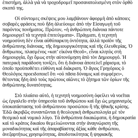
ἐπιστήμη, ἀλλὰ γιὰ νὰ τροχοδρομεῖ προσανατολισμένη στὸν ὀρθὸ
σκοπό της.
Οἱ σύντομες σκέψεις μου λαμβάνουν ἀφορμὴ ἀπὸ κάποιες
σοβαρὲς φράσεις ποὺ ἤδη ἁλιεύουμε ἀπὸ τὴν Εἰσαγωγὴ τοῦ
παρόντος πονήματος. Πρῶτον, «ἡ ἀνθρώπινη διάνοια πάντοτε
δημιουργεῖ τὰ τεχνητὰ ἐπιτεύγματα». Πράγματι, ἡ τεχνητὴ
νοημοσύνη δὲν εἶναι αὐθύπαρκτη ὀντότητα, ἀλλὰ προϊὸν τῆς
ἀνθρώπινης διάνοιας, τῆς δημιουργικότητας καὶ τῆς ἐλευθερίας. Ὁ
ἄνθρωπος, πλασμένος «κατ’ εἰκόνα Θεοῦ», εἶναι κλητὸς στὴ
δημιουργία, ὄχι ὅμως στὴν αὐτονόμηση ἀπὸ τὸν Δημιουργό. Ἡ
πατερικὴ παράδοση τονίζει, ὅτι ἡ διάνοια ἀποτελεῖ χάρισμα, τὸ
ὁποῖο προϋποθέτει εὐθύνη καὶ διάκριση. Ὁ ἅγιος Γρηγόριος ὁ
Θεολόγος προειδοποιεῖ ὅτι «οὐ πᾶσα δύναμις καὶ συμφέρει»,
θέτοντας ἤδη ἀπὸ τοὺς πρώτους αἰῶνες τὸ ζήτημα τῶν ὁρίων τῆς
ἀνθρώπινης δυνατότητας.
Στὸ πλαίσιο αὐτό, ἡ τεχνητὴ νοημοσύνη ὀφείλει νὰ νοεῖται
ὡς ἐργαλεῖο στὴν ὑπηρεσία τοῦ ἀνθρώπου καὶ ὄχι ὡς μηχανισμὸς
ὑποκατάστασης τοῦ ἀνθρώπινου προσώπου ἢ τῆς ἠθικῆς κρίσης.
Ἐδῶ ἀκριβῶς συναντῶνται ἡ θεολογικὴ ἀνθρωπολογία μὲ τὸν
θεσμικὸ καὶ νομικὸ λόγο. Τὰ ἀνθρώπινα δικαιώματα, ἡ δημοκρατία
καὶ τὸ κράτος δικαίου θεμελιώνονται στὴν ἀναγνώριση τῆς
μοναδικότητας καὶ τῆς ἀπαραβίαστης ἀξίας κάθε ἀνθρώπου,
ἀνεξαρτήτως χρησιμότητας, ἀποδοτικό­τητας ἢ ψηφιακῆς