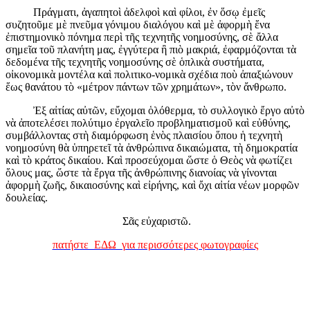
Πράγματι, ἀγαπητοὶ ἀδελφοὶ καὶ φίλοι, ἐν ὅσῳ ἐμεῖς
συζητοῦμε μὲ πνεῦμα γόνιμου διαλόγου καὶ μὲ ἀφορμὴ ἕνα
ἐπιστημονικὸ πόνημα περὶ τῆς τεχνητῆς νοημοσύνης, σὲ ἄλλα
σημεῖα τοῦ πλανήτη μας, ἐγγύτερα ἢ πιὸ μακριά, ἐφαρμόζονται τὰ
δεδομένα τῆς τεχνητῆς νοημοσύνης σὲ ὁπλικὰ συστήματα,
οἰκονομικὰ μοντέλα καὶ πολιτικο-νομικὰ σχέδια ποὺ ἀπαξιώνουν
ἕως θανάτου τὸ «μέτρον πάντων τῶν χρημάτων», τὸν ἄνθρωπο.
Ἐξ αἰτίας αὐτῶν, εὔχομαι ὁλόθερμα, τὸ συλλογικὸ ἔργο αὐτὸ
νὰ ἀποτελέσει πολύτιμο ἐργαλεῖο προβληματισμοῦ καὶ εὐθύνης,
συμβάλλοντας στὴ διαμόρφωση ἑνὸς πλαισίου ὅπου ἡ τεχνητὴ
νοημοσύνη θὰ ὑπηρετεῖ τὰ ἀνθρώπινα δικαιώματα, τὴ δημοκρατία
καὶ τὸ κράτος δικαίου. Καὶ προσεύχομαι ὥστε ὁ Θεὸς νὰ φωτίζει
ὅλους μας, ὥστε τὰ ἔργα τῆς ἀνθρώπινης διανοίας νὰ γίνονται
ἀφορμὴ ζωῆς, δικαιοσύνης καὶ εἰρήνης, καὶ ὄχι αἰτία νέων μορφῶν
δουλείας.
Σᾶς εὐχαριστῶ.
πατήστε ΕΔΩ για περισσότερες φωτογραφίες