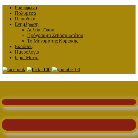
Ραδιόφωνο
Πολυμέσα
Περιοδικά
Ενημέρωση
Δελτία Τύπου
Πρόγραμμα Σεβασμιωτάτου
Το Μήνυμα της Κυριακής
Εκδόσεις
Ημερολόγια
Ιεραί Μοναί