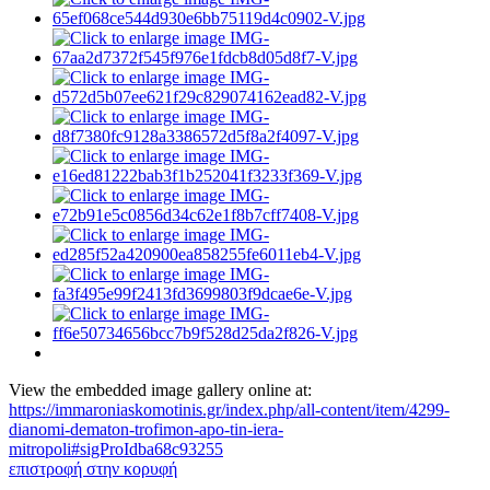
View the embedded image gallery online at:
https://immaroniaskomotinis.gr/index.php/all-content/item/4299-
dianomi-dematon-trofimon-apo-tin-iera-
mitropoli#sigProIdba68c93255
επιστροφή στην κορυφή