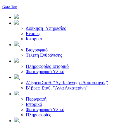
Goto Top
Διοίκηση -Υπηρεσίες
Ενορίες
Ιστορικό
Βιογραφικό
Τελετή Ενθρόνισης
Πληροφορίες-Ιστορικό
Φωτογραφικό Υλικό
Α' βρεφ.Σταθ. "Αγ. Ιωάννης ο Δαμασκηνός"
Β' βρεφ.Σταθ. "Αγία Αικατερίνη"
Περιγραφή
Ιστορικό
Φωτογραφικό Υλικό
Πληροφορίες