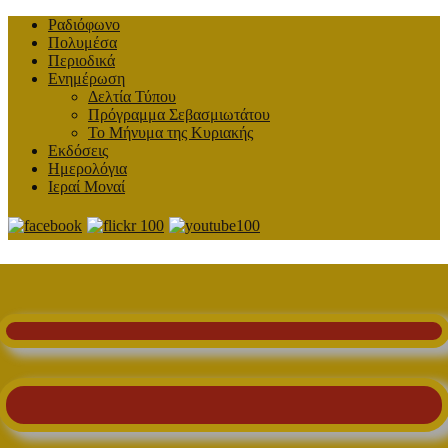
Ραδιόφωνο
Πολυμέσα
Περιοδικά
Ενημέρωση
Δελτία Τύπου
Πρόγραμμα Σεβασμιωτάτου
Το Μήνυμα της Κυριακής
Εκδόσεις
Ημερολόγια
Ιεραί Μοναί