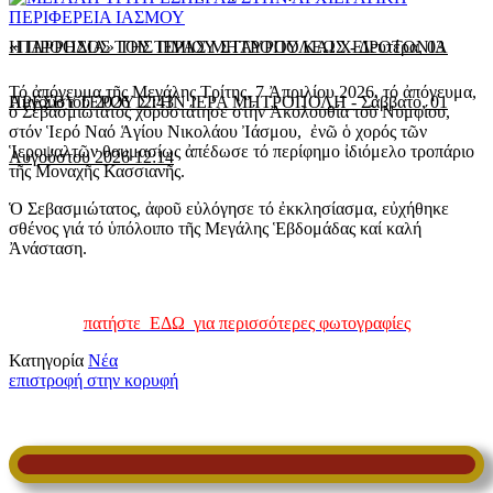
«ΠΑΡΡΗΣΙΑ» ΤΗΣ ΙΕΡΑΣ ΜΗΤΡΟΠΟΛΕΩΣ
Η ΠΡΟΟΔΟΣ ΤΟΥ ΤΙΜΙΟΥ ΣΤΑΥΡΟΥ ΚΑΙ ΧΕΙΡΟΤΟΝΙΑ
-
Δευτέρα, 03
Τό ἀπόγευμα τῆς Μεγάλης Τρίτης, 7 Ἀπριλίου 2026, τό ἀπόγευμα,
Αυγούστου 2026 12:43
ΠΡΕΣΒΥΤΕΡΟΥ ΣΤΗΝ ΙΕΡΑ ΜΗΤΡΟΠΟΛΗ
-
Σάββατο, 01
ὁ Σεβασμιώτατος χοροστάτησε στήν Ἀκολουθία τοῦ Νυμφίου,
στόν Ἱερό Ναό Ἁγίου Νικολάου Ἰάσμου, ἐνῶ ὁ χορός τῶν
Ἱεροψαλτῶν θαυμασίως ἀπέδωσε τό περίφημο ἰδιόμελο τροπάριο
Αυγούστου 2026 12:14
τῆς Μοναχῆς Κασσιανῆς.
Ὁ Σεβασμιώτατος, ἀφοῦ εὐλόγησε τό ἐκκλησίασμα, εὐχήθηκε
σθένος γιά τό ὑπόλοιπο τῆς Μεγάλης Ἑβδομάδας καί καλή
Ἀνάσταση.
πατήστε ΕΔΩ για περισσότερες φωτογραφίες
Κατηγορία
Νέα
επιστροφή στην κορυφή