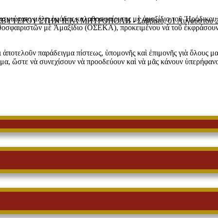
βασμιώτατο μέλη ὁμάδας καλαθοσφαίρισης μὲ ἀμαξίδιο τοῦ Ἠρόδικου
ΕΣΒΥΤΕΡΟΥ ΣΤΗΝ ΙΕΡΑ ΜΗΤΡΟΠΟΛΗ
-
Σάββατο, 01 Αυγούστου 
φαιριστῶν μὲ Ἀμαξίδιο (ΟΣΕΚΑ), προκειμένου νά τοῦ ἐκφράσουν τί
τελοῦν παράδειγμα πίστεως, ὑπομονῆς καὶ ἐπιμονῆς γιὰ ὅλους μας
 βῆμα, ὥστε νὰ συνεχίσουν νὰ προοδεύουν καὶ νὰ μᾶς κάνουν ὑπερήφαν