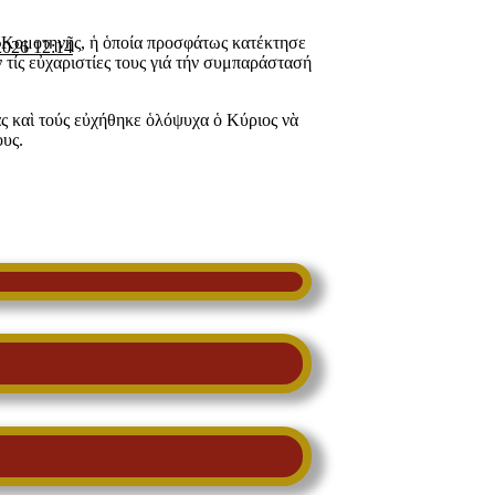
 Κομοτηνῆς, ἡ ὁποία προσφάτως κατέκτησε
2026 12:14
ς εὐχαριστίες τους γιά τήν συμπαράστασή
 καὶ τούς εὐχήθηκε ὁλόψυχα ὁ Κύριος νὰ
ους.