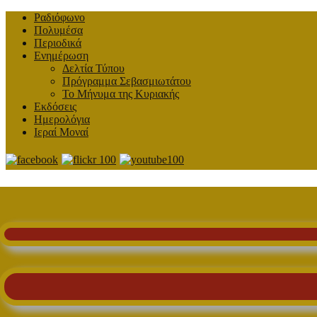
Ραδιόφωνο
Πολυμέσα
Περιοδικά
Ενημέρωση
Δελτία Τύπου
Πρόγραμμα Σεβασμιωτάτου
Το Μήνυμα της Κυριακής
Εκδόσεις
Ημερολόγια
Ιεραί Μοναί