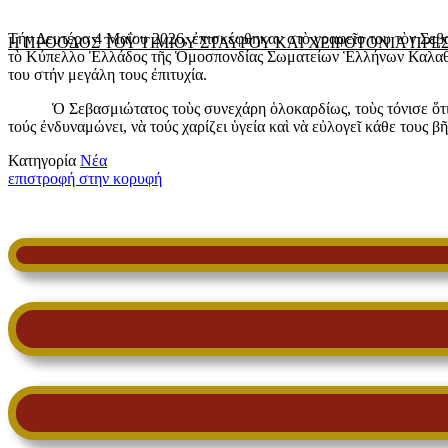
Τήν Δευτέρα 4 Μαΐου 2026, ἐπισκέφθηκαν στὸ γραφεῖο του τὸν Σε
Η ΠΡΟΟΔΟΣ ΤΟΥ ΤΙΜΙΟΥ ΣΤΑΥΡΟΥ ΚΑΙ ΧΕΙΡΟΤΟΝΙΑ ΠΡ
τὸ Κύπελλο Ἑλλάδος τῆς Ὁμοσπονδίας Σωματείων Ἑλλήνων Καλαθοσ
του στήν μεγάλη τους ἐπιτυχία.
Ὁ Σεβασμιώτατος τοὺς συνεχάρη ὁλοκαρδίως, τοὺς τόνισε ὅτι ἀπο
τούς ἐνδυναμώνει, νὰ τούς χαρίζει ὑγεία καὶ νὰ εὐλογεῖ κάθε τους
Κατηγορία
Νέα
επιστροφή στην κορυφή