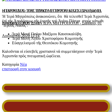
«ΠΑΡΡΗΣΙΑ» ΤΗΣ ΙΕΡΑΣ ΜΗΤΡΟΠΟΛΕΩΣ
Η ΠΡΟΟΔΟΣ ΤΟΥ ΤΙΜΙΟΥ ΣΤΑΥΡΟΥ ΚΑΙ ΧΕΙΡΟΤΟΝΙΑ
-
Δευτέρα, 03
Ἡ Ἱερά Μητρόπολις ἀνακοινώνει, ὅτι θὰ τελεσθεῖ Ἱερὰ Ἀγρυπνία,
ἐπὶ τῇς Ἀποδόσεως τῆς ἑορτῇς τοῡ Ἁγίου Πάσχα στοὺς κάτωθι
Αυγούστου 2026 12:43
ΠΡΕΣΒΥΤΕΡΟΥ ΣΤΗΝ ΙΕΡΑ ΜΗΤΡΟΠΟΛΗ
-
Σάββατο, 01
Ἱερούς Ναούς :
Ἱερά Μονή Ὁσίου Μαξίμου Καυσοκαλύβη.
Αυγούστου 2026 12:14
Ἱερά Μονή Ἁγίου Χριστοφόρου Κομοτηνῆς
Εὐαγγελισμοῦ τῆς Θεοτόκου Κομοτηνῆς
Καλοῦνται οἱ εὐσεβεῖς χριστιανοὶ νά συμμετά­σχουν στήν Ἱερὰ
Ἀγρυπνία πρὸς πνευματικὴ ὠφέλεια.
Κατηγορία
Νέα
επιστροφή στην κορυφή