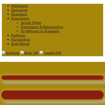
Ραδιόφωνο
Πολυμέσα
Περιοδικά
Ενημέρωση
Δελτία Τύπου
Πρόγραμμα Σεβασμιωτάτου
Το Μήνυμα της Κυριακής
Εκδόσεις
Ημερολόγια
Ιεραί Μοναί