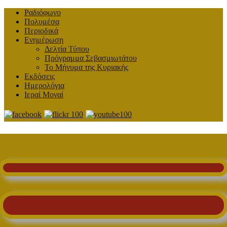
Ραδιόφωνο
Πολυμέσα
Περιοδικά
Ενημέρωση
Δελτία Τύπου
Πρόγραμμα Σεβασμιωτάτου
Το Μήνυμα της Κυριακής
Εκδόσεις
Ημερολόγια
Ιεραί Μοναί