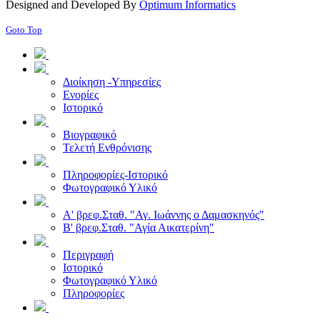
Designed and Developed By
Optimum Informatics
Goto Top
Διοίκηση -Υπηρεσίες
Ενορίες
Ιστορικό
Βιογραφικό
Τελετή Ενθρόνισης
Πληροφορίες-Ιστορικό
Φωτογραφικό Υλικό
Α' βρεφ.Σταθ. "Αγ. Ιωάννης ο Δαμασκηνός"
Β' βρεφ.Σταθ. "Αγία Αικατερίνη"
Περιγραφή
Ιστορικό
Φωτογραφικό Υλικό
Πληροφορίες