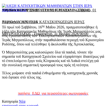
Αυγούστου 2026 12:43
ΠΡΕΣΒΥΤΕΡΟΥ ΣΤΗΝ ΙΕΡΑ ΜΗΤΡΟΠΟΛΗ
ΛΗΞΗ ΚΑΙ ΕΟΡΤΗ ΔΕΥΤΕΡΗΣ ΚΑΤΑΣΚΗΝΩΤΙΚΗΣ
-
Σάββατο, 01
Αυγούστου 2026 12:14
ΠΕΡΙΟΔΟΥ ΑΓΟΡΙΩΝ ΚΑΤΑΣΚΗΝΩΣΕΩΝ ΙΕΡΑΣ
ης
Τό πρωί τοῦ Σαββάτου, 16
Μαΐου 2026, πραγματο­ποιήθηκε ἡ
λήξη τῶν Κατηχητικῶν Μαθημάτων τῆς Ἱερᾶς Μητροπόλεώς μας,
ΜΗΤΡΟΠΟΛΕΩΣ
-
Παρασκευή, 31 Ιουλίου 2026 00:00
στίς ἐγκαταστάσεις τῶν Ἐκκλησιαστικῶν Κατασκηνώσεων τῆς
Ἱερᾶς Μητροπόλεως, στήν παραθαλάσσια περιοχή τοῦ Κρυονερίου
Ροδόπης, ὅπου καί τελέσθηκε ἡ ἀκολουθία τῆς Ἀρτοκλασίας.
Ὁ Μητροπολίτης μας καλοσώρισε ὃλα τά παιδιά, τόνισε τὴν
σημασία τοῦ Κατηχητικοῦ Σχολείου καί εὐχαρίστησε ἰδιαιτέρως γιά
τό ἐπιτελούμενο ἔργο τούς Κληρικούς καί τά Λαϊκά στελέχη γιά
τήν συνολική σημαντική προσφορά τους πρός τή νεότητα.
Τέλος μοίρασε στὰ παιδιά ἐνθυμήματα τῆς κατηχητικῆς χρονιᾶς
ποὺ ἔφτασε στὸ τέλος της.
πατήστε ΕΔΩ για περισσότερες φωτογραφίες
Κατηγορία
Νέα
επιστροφή στην κορυφή