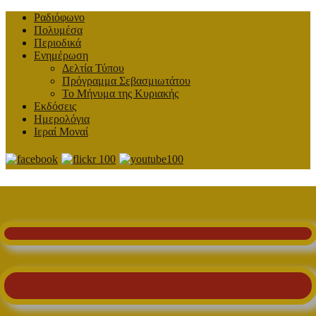
Ραδιόφωνο
Πολυμέσα
Περιοδικά
Ενημέρωση
Δελτία Τύπου
Πρόγραμμα Σεβασμιωτάτου
Το Μήνυμα της Κυριακής
Εκδόσεις
Ημερολόγια
Ιεραί Μοναί