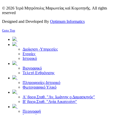
© 2026 Ἱερά Μητρόπολις Μαρωνείας καὶ Κομοτηνῆς. All rights
reserved
Designed and Developed By
Optimum Informatics
Goto Top
Διοίκηση -Υπηρεσίες
Ενορίες
Ιστορικό
Βιογραφικό
Τελετή Ενθρόνισης
Πληροφορίες-Ιστορικό
Φωτογραφικό Υλικό
Α' βρεφ.Σταθ. "Αγ. Ιωάννης ο Δαμασκηνός"
Β' βρεφ.Σταθ. "Αγία Αικατερίνη"
Περιγραφή