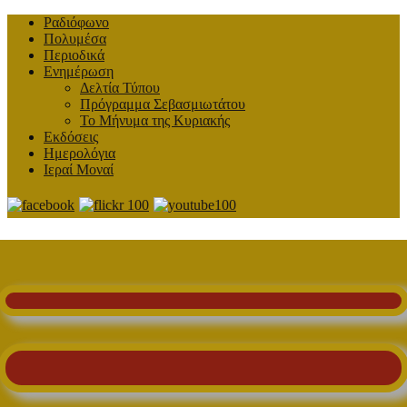
Ραδιόφωνο
Πολυμέσα
Περιοδικά
Ενημέρωση
Δελτία Τύπου
Πρόγραμμα Σεβασμιωτάτου
Το Μήνυμα της Κυριακής
Εκδόσεις
Ημερολόγια
Ιεραί Μοναί