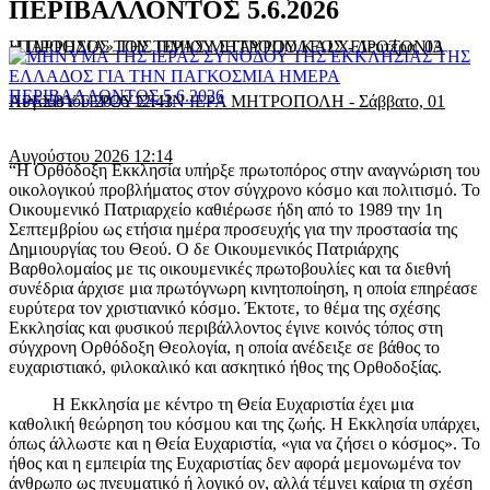
ΠΕΡΙΒΑΛΛΟΝΤΟΣ 5.6.2026
«ΠΑΡΡΗΣΙΑ» ΤΗΣ ΙΕΡΑΣ ΜΗΤΡΟΠΟΛΕΩΣ
Η ΠΡΟΟΔΟΣ ΤΟΥ ΤΙΜΙΟΥ ΣΤΑΥΡΟΥ ΚΑΙ ΧΕΙΡΟΤΟΝΙΑ
-
Δευτέρα, 03
Αυγούστου 2026 12:43
ΠΡΕΣΒΥΤΕΡΟΥ ΣΤΗΝ ΙΕΡΑ ΜΗΤΡΟΠΟΛΗ
-
Σάββατο, 01
Αυγούστου 2026 12:14
“Η Ορθόδοξη Εκκλησία υπήρξε πρωτοπόρος στην αναγνώριση του
οικολογικού προβλήματος στον σύγχρονο κόσμο και πολιτισμό. Το
Οικουμενικό Πατριαρχείο καθιέρωσε ήδη από το 1989 την 1η
Σεπτεμβρίου ως ετήσια ημέρα προσευχής για την προστασία της
Δημιουργίας του Θεού. Ο δε Οικουμενικός Πατριάρχης
Βαρθολομαίος με τις οικουμενικές πρωτοβουλίες και τα διεθνή
συνέδρια άρχισε μια πρωτόγνωρη κινητοποίηση, η οποία επηρέασε
ευρύτερα τον χριστιανικό κόσμο. Έκτοτε, το θέμα της σχέσης
Εκκλησίας και φυσικού περιβάλλοντος έγινε κοινός τόπος στη
σύγχρονη Ορθόδοξη Θεολογία, η οποία ανέδειξε σε βάθος το
ευχαριστιακό, φιλοκαλικό και ασκητικό ήθος της Ορθοδοξίας.
Η Εκκλησία με κέντρο τη Θεία Ευχαριστία έχει μια
καθολική θεώρηση του κόσμου και της ζωής. Η Εκκλησία υπάρχει,
όπως άλλωστε και η Θεία Ευχαριστία, «για να ζήσει ο κόσμος». Το
ήθος και η εμπειρία της Ευχαριστίας δεν αφορά μεμονωμένα τον
άνθρωπο ως πνευματικό ή λογικό ον, αλλά τέμνει καίρια τη σχέση