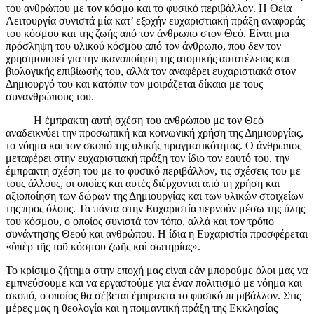
του ανθρώπου με τον κόσμο και το φυσικό περιβάλλον. Η Θεία
Λειτουργία συνιστά μία κατ’ εξοχήν ευχαριστιακή πράξη αναφοράς
του κόσμου και της ζωής από τον άνθρωπο στον Θεό. Είναι μια
πρόσληψη του υλικού κόσμου από τον άνθρωπο, που δεν τον
χρησιμοποιεί για την ικανοποίηση της ατομικής αυτοτέλειας και
βιολογικής επιβίωσής του, αλλά τον αναφέρει ευχαριστιακά στον
Δημιουργό του και κατόπιν τον μοιράζεται δίκαια με τους
συνανθρώπους του.
Η έμπρακτη αυτή σχέση του ανθρώπου με τον Θεό
αναδεικνύει την προσωπική και κοινωνική χρήση της Δημιουργίας,
το νόημα και τον σκοπό της υλικής πραγματικότητας. Ο άνθρωπος
μεταφέρει στην ευχαριστιακή πράξη τον ίδιο τον εαυτό του, την
έμπρακτη σχέση του με το φυσικό περιβάλλον, τις σχέσεις του με
τους άλλους, οι οποίες και αυτές διέρχονται από τη χρήση και
αξιοποίηση των δώρων της Δημιουργίας και των υλικών στοιχείων
της προς όλους. Τα πάντα στην Ευχαριστία περνούν μέσω της ύλης
του κόσμου, ο οποίος συνιστά τον τόπο, αλλά και τον τρόπο
συνάντησης Θεού και ανθρώπου. Η ίδια η Ευχαριστία προσφέρεται
«ὑπὲρ τῆς τοῦ κόσμου ζωῆς καὶ σωτηρίας».
Το κρίσιμο ζήτημα στην εποχή μας είναι εάν μπορούμε όλοι μας να
εμπνεύσουμε και να εργαστούμε για έναν πολιτισμό με νόημα και
σκοπό, ο οποίος θα σέβεται έμπρακτα το φυσικό περιβάλλον. Στις
μέρες μας η θεολογία και η ποιμαντική πράξη της Εκκλησίας