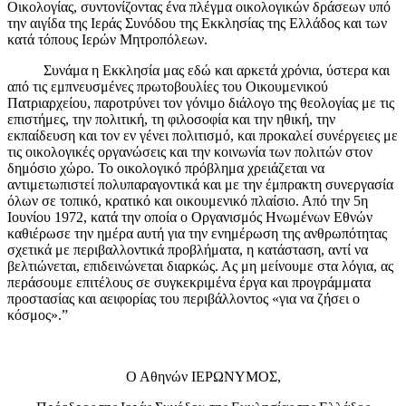
Οικολογίας, συντονίζοντας ένα πλέγμα οικολογικών δράσεων υπό
την αιγίδα της Ιεράς Συνόδου της Εκκλησίας της Ελλάδος και των
κατά τόπους Ιερών Μητροπόλεων.
Συνάμα η Εκκλησία μας εδώ και αρκετά χρόνια, ύστερα και
από τις εμπνευσμένες πρωτοβουλίες του Οικουμενικού
Πατριαρχείου, παροτρύνει τον γόνιμο διάλογο της θεολογίας με τις
επιστήμες, την πολιτική, τη φιλοσοφία και την ηθική, την
εκπαίδευση και τον εν γένει πολιτισμό, και προκαλεί συνέργειες με
τις οικολογικές οργανώσεις και την κοινωνία των πολιτών στον
δημόσιο χώρο. Το οικολογικό πρόβλημα χρειάζεται να
αντιμετωπιστεί πολυπαραγοντικά και με την έμπρακτη συνεργασία
όλων σε τοπικό, κρατικό και οικουμενικό πλαίσιο. Από την 5η
Ιουνίου 1972, κατά την οποία ο Οργανισμός Ηνωμένων Εθνών
καθιέρωσε την ημέρα αυτή για την ενημέρωση της ανθρωπότητας
σχετικά με περιβαλλοντικά προβλήματα, η κατάσταση, αντί να
βελτιώνεται, επιδεινώνεται διαρκώς. Ας μη μείνουμε στα λόγια, ας
περάσουμε επιτέλους σε συγκεκριμένα έργα και προγράμματα
προστασίας και αειφορίας του περιβάλλοντος «για να ζήσει ο
κόσμος».”
Ο Αθηνών ΙΕΡΩΝΥΜΟΣ,