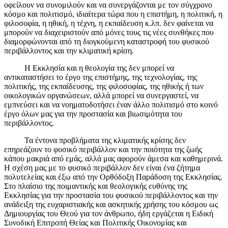
οφείλουν να συνομιλούν και να συνεργάζονται με τον σύγχρονο
κόσμο και πολιτισμό, ιδιαίτερα τώρα που η επιστήμη, η πολιτική, η
φιλοσοφία, η ηθική, η τέχνη, η εκπαίδευση κ.λπ. δεν φαίνεται να
μπορούν να διαχειριστούν από μόνες τους τις νέες συνθήκες που
διαμορφώνονται από τη διογκούμενη καταστροφή του φυσικού
περιβάλλοντος και την κλιματική κρίση.
Η Εκκλησία και η θεολογία της δεν μπορεί να
αντικαταστήσει το έργο της επιστήμης, της τεχνολογίας, της
πολιτικής, της εκπαίδευσης, της φιλοσοφίας, της ηθικής ή των
οικολογικών οργανώσεων, αλλά μπορεί να συνεργαστεί, να
εμπνεύσει και να νοηματοδοτήσει έναν άλλο πολιτισμό στο κοινό
έργο όλων μας για την προστασία και βιωσιμότητα του
περιβάλλοντος.
Τα έντονα προβλήματα της κλιματικής κρίσης δεν
επηρεάζουν το φυσικό περιβάλλον και την ποιότητα της ζωής
κάπου μακριά από εμάς, αλλά μας αφορούν άμεσα και καθημερινά.
Η σχέση μας με το φυσικό περιβάλλον δεν είναι ένα ζήτημα
πολυτελείας και έξω από την Ορθόδοξη Παράδοση της Εκκλησίας.
Στο πλαίσιο της ποιμαντικής και θεολογικής ευθύνης της
Εκκλησίας για την προστασία του φυσικού περιβάλλοντος και την
ανάδειξη της ευχαριστιακής και ασκητικής χρήσης του κόσμου ως
Δημιουργίας του Θεού για τον άνθρωπο, ήδη εργάζεται η Ειδική
Συνοδική Επιτροπή Θείας και Πολιτικής Οικονομίας και