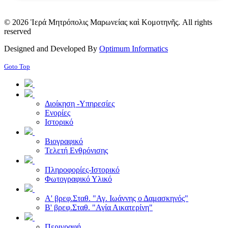
© 2026 Ἱερά Μητρόπολις Μαρωνείας καὶ Κομοτηνῆς. All rights
reserved
Designed and Developed By
Optimum Informatics
Goto Top
Διοίκηση -Υπηρεσίες
Ενορίες
Ιστορικό
Βιογραφικό
Τελετή Ενθρόνισης
Πληροφορίες-Ιστορικό
Φωτογραφικό Υλικό
Α' βρεφ.Σταθ. "Αγ. Ιωάννης ο Δαμασκηνός"
Β' βρεφ.Σταθ. "Αγία Αικατερίνη"
Περιγραφή