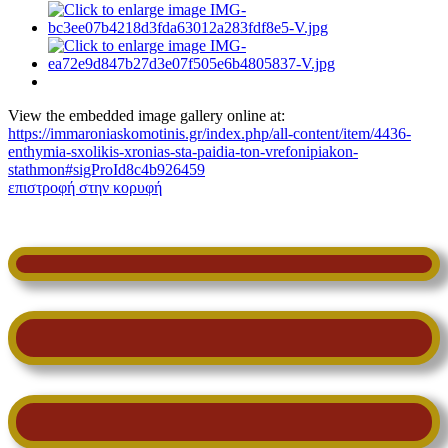
View the embedded image gallery online at:
https://immaroniaskomotinis.gr/index.php/all-content/item/4436-
enthymia-sxolikis-xronias-sta-paidia-ton-vrefonipiakon-
stathmon#sigProId8c4b926459
επιστροφή στην κορυφή