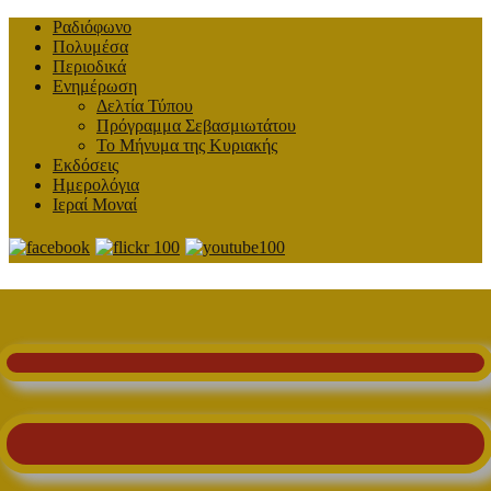
Ραδιόφωνο
Πολυμέσα
Περιοδικά
Ενημέρωση
Δελτία Τύπου
Πρόγραμμα Σεβασμιωτάτου
Το Μήνυμα της Κυριακής
Εκδόσεις
Ημερολόγια
Ιεραί Μοναί