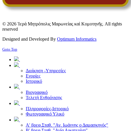
© 2026 Ἱερά Μητρόπολις Μαρωνείας καὶ Κομοτηνῆς. All rights
reserved
Designed and Developed By
Optimum Informatics
Goto Top
Διοίκηση -Υπηρεσίες
Ενορίες
Ιστορικό
Βιογραφικό
Τελετή Ενθρόνισης
Πληροφορίες-Ιστορικό
Φωτογραφικό Υλικό
Α' βρεφ.Σταθ. "Αγ. Ιωάννης ο Δαμασκηνός"
Β' βρεφ.Σταθ. "Αγία Αικατερίνη"