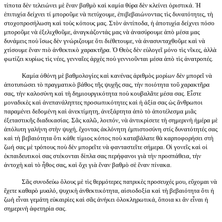
τίποτα δὲν τελειώνει μὲ ἕναν βαθμὸ καὶ καμία θύρα δὲν κλείνει ὁριστικά. Ἡ
ἐπιτυχία δείχνει τί μποροῦμε νὰ πετύχουμε, ἐπιβεβαιώνοντας τὶς δυνατότητες, τὴ
στοχοπροσήλωση καὶ τοὺς κόπους μας. Στὸν ἀντίποδα, ἡ ἀποτυχία δείχνει πόσο
μποροῦμε νὰ ἐξελιχθοῦμε, ἀναγκάζοντάς μας νὰ ἀνασύρουμε ἀπὸ μέσα μας
δυνάμεις ποὺ ἴσως δὲν γνώριζουμε ὅτι διέθετουμε, νὰ ἀνασυνταχθοῦμε καὶ νὰ
χτίσουμε ἕναν πιὸ ἀνθεκτικὸ χαρακτῆρα. Ὁ Θεὸς δὲν εὐλογεῖ μόνο τὶς νῖκες, ἀλλὰ
φωτίζει κυρίως τὶς νέες, γενναῖες ἀρχὲς ποὺ γεννιοῦνται μέσα ἀπὸ τὶς ἀνατροπές.
Καμία ὀθόνη μὲ βαθμολογίες καὶ κανένας ἀριθμὸς μορίων δὲν μπορεῖ νὰ
ἀποτυπώσει τὸ πραγματικὸ βάθος τῆς ψυχῆς σας, τὴν ποιότητα τοῦ χαρακτῆρα
σας, τὴν καλοσύνη καὶ τὴ δημιουργικότητα ποὺ κουβαλᾶτε μέσα σας. Εἶστε
μοναδικὲς καὶ ἀνεπανάληπτες προσωπικότητες καὶ ἡ ἀξία σας ὡς ἄνθρωποι
παραμένει δεδομένη καὶ ἀνεκτίμητη, ἀνεξάρτητα ἀπὸ τὸ ἀποτέλεσμα μιᾶς
ἐξεταστικῆς διαδικασίας. Σᾶς καλῶ, λοιπόν, νὰ ἀντικρίσετε τὴ σημερινὴ ἡμέρα μὲ
ἀπόλυτη γαλήνη στὴν ψυχή, ἔχοντας ἀκλόνητη ἐμπιστοσύνη στίς δυνατότητές σας
καὶ τὴ βεβαιότητα ὅτι κάθε τίμιος κόπος ποὺ καταβάλατε θὰ καρποφορήσει στὴ
ζωή σας μὲ τρόπους ποὺ δὲν μπορεῖτε νὰ φανταστεῖτε σήμερα. Οἱ γονεῖς καὶ οἱ
ἐκπαιδευτικοὶ σας στέκονται δίπλα σας περήφανοι γιὰ τὴν προσπάθεια, τὴν
ἀντοχὴ καὶ τὸ ἦθος σας, καὶ ὄχι γιὰ ἕναν βαθμὸ σὲ ἕναν πίνακα.
Σᾶς συνοδεύω ὅλους μὲ τὶς θερμότερες πατρικὲς προσευχές μου, εὔχομαι νὰ
ἔχετε καθαρὸ μυαλό, ψυχικὴ ἀνθεκτικότητα, αἰσιοδοξία καὶ τὴ βεβαιότητα ὅτι ἡ
ζωὴ εἶναι γεμάτη εὐκαιρίες καὶ σᾶς ἀνήκει ὁλοκληρωτικά, ὅποια κι ἂν εἶναι ἡ
σημερινὴ ἀφετηρία σας.