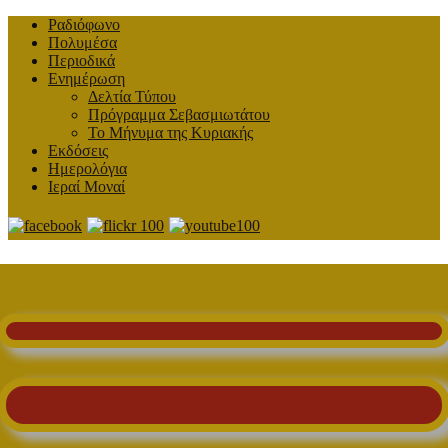
Ραδιόφωνο
Πολυμέσα
Περιοδικά
Ενημέρωση
Δελτία Τύπου
Πρόγραμμα Σεβασμιωτάτου
Το Μήνυμα της Κυριακής
Εκδόσεις
Ημερολόγια
Ιεραί Μοναί