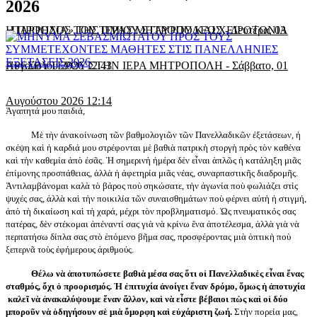
2026
«ΠΑΡΡΗΣΙΑ» ΤΗΣ ΙΕΡΑΣ ΜΗΤΡΟΠΟΛΕΩΣ
Η ΠΡΟΟΔΟΣ ΤΟΥ ΤΙΜΙΟΥ ΣΤΑΥΡΟΥ ΚΑΙ ΧΕΙΡΟΤΟΝΙΑ
-
Δευτέρα, 03
Αυγούστου 2026 12:43
ΠΡΕΣΒΥΤΕΡΟΥ ΣΤΗΝ ΙΕΡΑ ΜΗΤΡΟΠΟΛΗ
-
Σάββατο, 01
Αυγούστου 2026 12:14
Ἀγαπητά μου παιδιά,
Μὲ τὴν ἀνακοίνωση τῶν βαθμολογιῶν τῶν Πανελλαδικῶν ἐξετάσεων, ἡ
σκέψη καὶ ἡ καρδιά μου στρέφονται μὲ βαθιὰ πατρικὴ στοργὴ πρὸς τὸν καθένα
καὶ τὴν καθεμία ἀπὸ ἐσᾶς. Ἡ σημερινὴ ἡμέρα δὲν εἶναι ἁπλῶς ἡ κατάληξη μιᾶς
ἐπίμονης προσπάθειας, ἀλλὰ ἡ ἀφετηρία μιᾶς νέας, συναρπαστικῆς διαδρομῆς.
Ἀντιλαμβάνομαι καλὰ τὸ βάρος ποὺ σηκώσατε, τὴν ἀγωνία ποὺ φωλιάζει στὶς
ψυχές σας, ἀλλὰ καὶ τὴν ποικιλία τῶν συναισθημάτων ποὺ φέρνει αὐτὴ ἡ στιγμή,
ἀπὸ τὴ δικαίωση καὶ τὴ χαρά, μέχρι τὸν προβληματισμό. Ὡς πνευματικός σας
πατέρας, δὲν στέκομαι ἀπέναντί σας γιὰ νὰ κρίνω ἕνα ἀποτέλεσμα, ἀλλὰ γιὰ νὰ
περπατήσω δίπλα σας στὸ ἑπόμενο βῆμα σας, προσφέροντας μιὰ ὀπτικὴ ποὺ
ξεπερνᾶ τοὺς ἐφήμερους ἀριθμούς.
Θέλω νὰ ἀποτυπώσετε βαθιὰ μέσα σας ὅτι οἱ Πανελλαδικὲς εἶναι ἕνας
σταθμός, ὄχι ὁ προορισμός. Ἡ ἐπιτυχία ἀνοίγει ἕναν δρόμο, ὅμως ἡ ἀποτυχία
καλεῖ νὰ ἀνακαλύψουμε ἕναν ἄλλον, καὶ νὰ εἶστε βέβαιοι πὼς καὶ οἱ δύο
μποροῦν νὰ ὁδηγήσουν σὲ μιὰ ὄμορφη καὶ εὐχάριστη ζωή.
Στὴν πορεία μας,