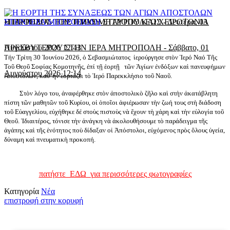
«ΠΑΡΡΗΣΙΑ» ΤΗΣ ΙΕΡΑΣ ΜΗΤΡΟΠΟΛΕΩΣ
Η ΠΡΟΟΔΟΣ ΤΟΥ ΤΙΜΙΟΥ ΣΤΑΥΡΟΥ ΚΑΙ ΧΕΙΡΟΤΟΝΙΑ
-
Δευτέρα, 03
Αυγούστου 2026 12:43
ΠΡΕΣΒΥΤΕΡΟΥ ΣΤΗΝ ΙΕΡΑ ΜΗΤΡΟΠΟΛΗ
-
Σάββατο, 01
Τήν Τρίτη 30 Ἰουνίου 2026, ὁ Σεβασμιώτατος ἱερούργησε στὸν Ἱερό Ναό Τῆς
Τοῦ Θεοῦ Σοφίας Κομοτηνῆς, ἐπί τῇ ἑορτῇ τῶν Ἁγίων ἐνδόξων καὶ πανευφήμων
Αυγούστου 2026 12:14
Ἀποστόλων, καθ' ἥν ἑορτάζει τὸ Ἱερό Παρεκκλήσιο τοῦ Ναοῦ.
Στὸν λόγο του, ἀναφέρθηκε στὸν ἀποστολικὸ ζῆλο καὶ στὴν ἀκατάβλητη
πίστη τῶν μαθητῶν τοῦ Κυρίου, οἱ ὁποῖοι ἀφιέρωσαν τὴν ζωή τους στὴ διάδοση
τοῦ Εὐαγγελίου, εὐχήθηκε δέ στοὺς πιστοὺς νὰ ἔχουν τὴ χάρη καὶ τὴν εὐλογία τοῦ
Θεοῦ. Ἰδιαιτέρος, τόνισε τὴν ἀνάγκη νὰ ἀκολουθήσουμε τὸ παράδειγμα τῆς
ἀγάπης καὶ τῆς ἑνότητος ποὺ δίδαξαν οἱ Ἀπόστολοι, εὐχόμενος πρὸς ὅλους ὑγεία,
δύναμη καὶ πνευματικὴ προκοπή.
πατήστε ΕΔΩ για περισσότερες φωτογραφίες
Κατηγορία
Νέα
επιστροφή στην κορυφή