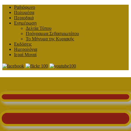
Ραδιόφωνο
Πολυμέσα
Περιοδικά
Ενημέρωση
Δελτία Τύπου
Πρόγραμμα Σεβασμιωτάτου
Το Μήνυμα της Κυριακής
Εκδόσεις
Ημερολόγια
Ιεραί Μοναί