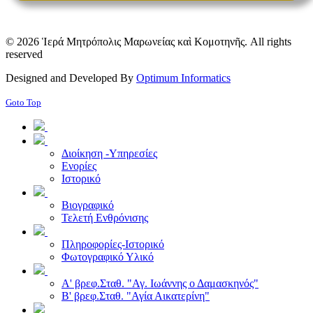
© 2026 Ἱερά Μητρόπολις Μαρωνείας καὶ Κομοτηνῆς. All rights
reserved
Designed and Developed By
Optimum Informatics
Goto Top
Διοίκηση -Υπηρεσίες
Ενορίες
Ιστορικό
Βιογραφικό
Τελετή Ενθρόνισης
Πληροφορίες-Ιστορικό
Φωτογραφικό Υλικό
Α' βρεφ.Σταθ. "Αγ. Ιωάννης ο Δαμασκηνός"
Β' βρεφ.Σταθ. "Αγία Αικατερίνη"