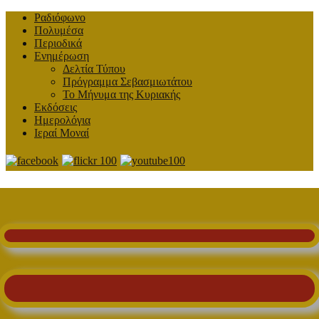
Ραδιόφωνο
Πολυμέσα
Περιοδικά
Ενημέρωση
Δελτία Τύπου
Πρόγραμμα Σεβασμιωτάτου
Το Μήνυμα της Κυριακής
Εκδόσεις
Ημερολόγια
Ιεραί Μοναί