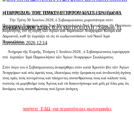
«ΠΑΡΡΗΣΙΑ» ΤΗΣ ΙΕΡΑΣ ΜΗΤΡΟΠΟΛΕΩΣ
Η ΠΡΟΟΔΟΣ ΤΟΥ ΤΙΜΙΟΥ ΣΤΑΥΡΟΥ ΚΑΙ ΧΕΙΡΟΤΟΝΙΑ
-
Δευτέρα, 03
Τήν Τρίτη 30 Ἰουνίου 2026, ὁ Σεβασμιώτατος χοροστά­τησε στόν
Πανηγυρικό Ἑσπερινό, στὸν Ἱερό Μητροπολιτικό Ναό Κοιμήσεως τῆς Θεοτόκου
Αυγούστου 2026 12:43
ΠΡΕΣΒΥΤΕΡΟΥ ΣΤΗΝ ΙΕΡΑ ΜΗΤΡΟΠΟΛΗ
-
Σάββατο, 01
Κομοτηνῆς, ἐπί τῇ ἑορτῇ τῶν Ἁγίων καὶ Ἰαματικῶν Ἀναργύρων Κοσμᾶ καὶ
Δαμιανοῦ, καθ' ἥν ἑορτάζει τὸ εἰς τὸ κωδωνοστάσιον τοῦ Ναοῦ Ἱερό
Παρεκκλήσιο.
Αυγούστου 2026 12:14
Ἀνήμερα τῆς Ἑορτῆς, Τετάρτη 1 Ἰουλίου 2026 , ὁ Σεβασμιώτατος ἱερούργησε
στό ἑορτάζον Ἱερό Παρεκκλήσιο τῶν Ἁγίων Ἀναργύρων Σκαλώματος.
Στὸν λόγο του ὁ Σεβασμιώτατος ἀναφέρθηκε στὸν κατά Χριστόν βίο τῶν Ἁγίων
Ἀναργύρων καὶ στὶς ἀρετές τους, ἰδιαιτέρως στὴν ἔμπρακτη καὶ ἀνιδιοτελή ἀγάπη
τους πρὸς τοὺς πονεμένους καὶ πάσχοντες συνανθρώπους τους καὶ κάλεσε τοὺς
πιστούς νὰ μιμηθοῦμε τοὺς Ἁγίους καὶ νὰ διακονήσουμε καὶ μεῖς μὲ ὅλες μας τὶς
δυνάμεις τοὺς συνανθρώπους ποὺ ἔχουν ἀνάγκη.
πατήστε ΕΔΩ για περισσότερες φωτογραφίες