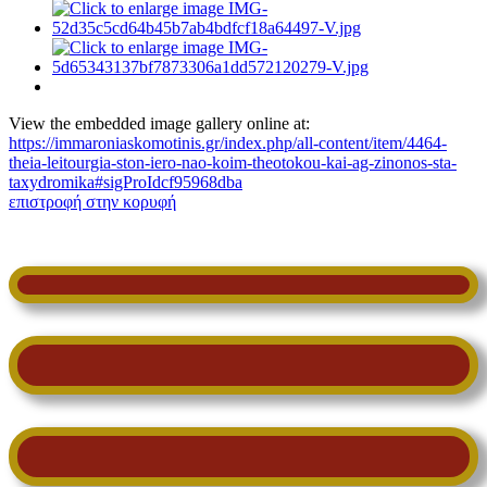
View the embedded image gallery online at:
https://immaroniaskomotinis.gr/index.php/all-content/item/4464-
theia-leitourgia-ston-iero-nao-koim-theotokou-kai-ag-zinonos-sta-
taxydromika#sigProIdcf95968dba
επιστροφή στην κορυφή