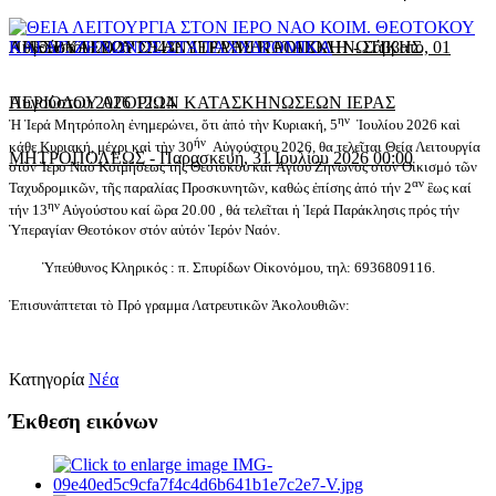
Αυγούστου 2026 12:43
ΠΡΕΣΒΥΤΕΡΟΥ ΣΤΗΝ ΙΕΡΑ ΜΗΤΡΟΠΟΛΗ
ΛΗΞΗ ΚΑΙ ΕΟΡΤΗ ΔΕΥΤΕΡΗΣ ΚΑΤΑΣΚΗΝΩΤΙΚΗΣ
-
Σάββατο, 01
Αυγούστου 2026 12:14
ΠΕΡΙΟΔΟΥ ΑΓΟΡΙΩΝ ΚΑΤΑΣΚΗΝΩΣΕΩΝ ΙΕΡΑΣ
ην
Ἡ Ἱερά Μητρόπολη ἐνημερώνει, ὅτι ἀπό τὴν Κυριακή, 5
Ἰουλίου 2026 καὶ
ήν
κάθε Κυριακή, μέχρι καὶ τὴν 30
Αὐγούστου 2026, θα τελεῖται Θεία Λειτουργία
ΜΗΤΡΟΠΟΛΕΩΣ
-
Παρασκευή, 31 Ιουλίου 2026 00:00
στὸν Ἱερό Ναό Κοιμήσεως τῆς Θεοτόκου καὶ Ἁγίου Ζήνωνος στὸν Οἰκισμό τῶν
αν
Ταχυδρο­μικῶν, τῆς παραλίας Προσκυνητῶν, καθώς ἐπίσης ἀπό τήν 2
ἓως καί
ην
τήν 13
Αὐγούστου καί ὣρα 20.00 , θά τελεῖται ἡ Ἱερά Παράκλησις πρός τήν
Ὑπεραγίαν Θεοτόκον στόν αὐτόν Ἱερόν Ναόν.
Ὑπεύθυνος Κληρικός : π. Σπυρίδων Οἰκονόμου, τηλ: 6936809116.
Ἐπισυνάπτεται τὸ Πρό γραμμα Λατρευτικῶν Ἀκολουθιῶν:
Κατηγορία
Νέα
Έκθεση εικόνων