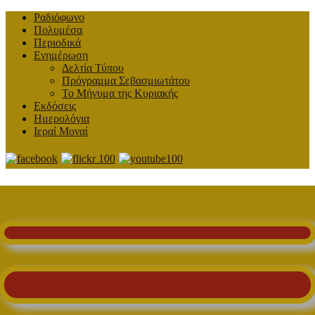
Ραδιόφωνο
Πολυμέσα
Περιοδικά
Ενημέρωση
Δελτία Τύπου
Πρόγραμμα Σεβασμιωτάτου
Το Μήνυμα της Κυριακής
Εκδόσεις
Ημερολόγια
Ιεραί Μοναί