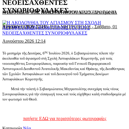
ΝΕΟΕΙΣΑΧΘΕΝΤΕΣ
ΣΥΝΟΡΙΟΦΥΛΑΚΕΣ
«ΠΑΡΡΗΣΙΑ» ΤΗΣ ΙΕΡΑΣ ΜΗΤΡΟΠΟΛΕΩΣ
Η ΠΡΟΟΔΟΣ ΤΟΥ ΤΙΜΙΟΥ ΣΤΑΥΡΟΥ ΚΑΙ ΧΕΙΡΟΤΟΝΙΑ
-
Δευτέρα, 03
Αυγούστου 2026 12:43
ΠΡΕΣΒΥΤΕΡΟΥ ΣΤΗΝ ΙΕΡΑ ΜΗΤΡΟΠΟΛΗ
-
Σάββατο, 01
Αυγούστου 2026 12:14
ης
Τό μεσημέρι τῆς Δευτέρας, 6
Ἱουλίου 2026, ὁ Σεβασμιώτατος τέλεσε τήν
ἀκολουθία τοῦ ἁγιασμοῦ στή Σχολή Ἀστυφυλάκων Κομοτηνῆς, γιά τούς
νεοεισαχθέντες Συνοριοφύλακες, παρουσίᾳ τοῦ Γενικοῦ Περιφερειακοῦ
Ἀστυνομικοῦ Διευθυντοῦ Ἀνατολικῆς Μακεδονίας καί Θράκης, τῆς Διευθύντριας
τῶν Σχολῶν Ἀστυφυλάκων καί τοῦ Διοικητοῦ τοῦ Τμήματος Δοκίμων
Ἀστυφυλάκων Κομοτηνῆς.
Μετά τήν τελετή ὁ Σεβασμιώτατος Μητροπολίτης συνεχάρη τούς νέους
Συνοριοφύλακες γιά τήν εἰσαγωγή τους καί τούς εὐχήθηκε καλή σταδιοδρομία μέ
τον φωτισμό τοῦ Θεοῦ.
πατήστε ΕΔΩ για περισσότερες φωτογραφίες
Κατηγορία
Νέα