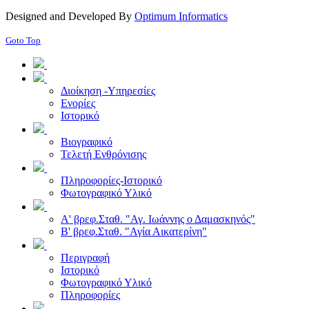
Designed and Developed By
Optimum Informatics
Goto Top
Διοίκηση -Υπηρεσίες
Ενορίες
Ιστορικό
Βιογραφικό
Τελετή Ενθρόνισης
Πληροφορίες-Ιστορικό
Φωτογραφικό Υλικό
Α' βρεφ.Σταθ. "Αγ. Ιωάννης ο Δαμασκηνός"
Β' βρεφ.Σταθ. "Αγία Αικατερίνη"
Περιγραφή
Ιστορικό
Φωτογραφικό Υλικό
Πληροφορίες