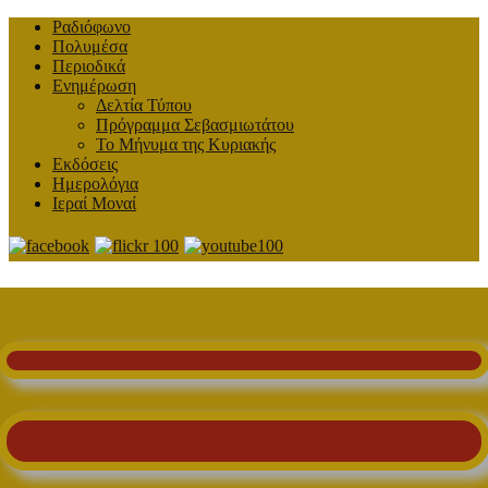
Ραδιόφωνο
Πολυμέσα
Περιοδικά
Ενημέρωση
Δελτία Τύπου
Πρόγραμμα Σεβασμιωτάτου
Το Μήνυμα της Κυριακής
Εκδόσεις
Ημερολόγια
Ιεραί Μοναί