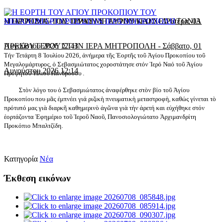
«ΠΑΡΡΗΣΙΑ» ΤΗΣ ΙΕΡΑΣ ΜΗΤΡΟΠΟΛΕΩΣ
Η ΠΡΟΟΔΟΣ ΤΟΥ ΤΙΜΙΟΥ ΣΤΑΥΡΟΥ ΚΑΙ ΧΕΙΡΟΤΟΝΙΑ
-
Δευτέρα, 03
Αυγούστου 2026 12:43
ΠΡΕΣΒΥΤΕΡΟΥ ΣΤΗΝ ΙΕΡΑ ΜΗΤΡΟΠΟΛΗ
-
Σάββατο, 01
Τήν Τετάρτη 8 Ἰουλίου 2026, ἀνήμερα τῆς Ἑορτῆς τοῦ Ἀγίου Προκοπίου τοῦ
Μεγαλομάρτυρος, ὁ Σεβασμιώτατος χοροστάτησε στόν Ἱερό Ναό τοῦ Ἁγίου
Αυγούστου 2026 12:14
Προφήτοῦ Ἠλιού Πανδρόσου .
Στὸν λόγο του ὁ Σεβασμιώτατος ἀναφέρθηκε στὸν βίο τοῦ Ἁγίου
Προκοπίου που μᾶς ἐμπνέει γιά ριζικὴ πνευματικὴ μεταστροφὴ, καθώς γίνεται τὸ
πρότυπό μας γιὰ διαρκῆ καθημερινὸ ἀγῶνα γιὰ τὴν ἀρετή και εὐχήθηκε στόν
ἑορτάζοντα Ἐφημέριο τοῦ Ἱεροῦ Ναοῦ, Πανοσιολογιώτατο Ἀρχιμανδρίτη
Προκόπιο Μπαλτζίδη.
Κατηγορία
Νέα
Έκθεση εικόνων