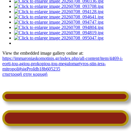
View the embedded image gallery online at:
https://immaroniaskomotinis.gr/index.php/all-content/item/4469-i-
eorti-tou-agiou-prokopiou-tou-megalomartyros-stin-iera-
mitropoli#sigProIdb18b605235
επιστροφή στην κορυφή