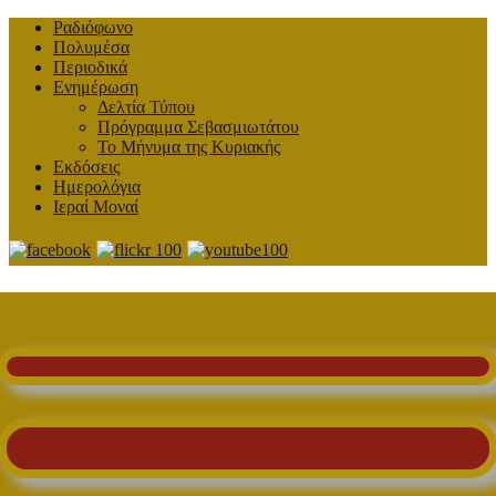
Ραδιόφωνο
Πολυμέσα
Περιοδικά
Ενημέρωση
Δελτία Τύπου
Πρόγραμμα Σεβασμιωτάτου
Το Μήνυμα της Κυριακής
Εκδόσεις
Ημερολόγια
Ιεραί Μοναί