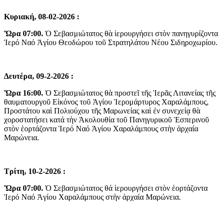
Κυριακή, 08-02-2026 :
Ὥρα
07:00.
Ὁ Σεβασμιώτατος θὰ ἱερουργήσει στὸν πανηγυρίζοντα
Ἱερό Ναό Ἁγίου Θεοδώρου τοῦ Στρατηλάτου Νέου Σιδηροχωρίου.
Δευτέρα, 09-2-2026 :
Ὥρα 16:00.
Ὁ Σεβασμιώτατος θὰ προστεῖ τῆς Ἱερᾶς Λιτανείας τῆς
θαυματουργοῦ Εἰκόνος τοῦ Ἁγίου Ἱερομάρτυρος Χαραλάμπους,
Προστάτου καὶ Πολιούχου τῆς Μαρωνείας καὶ ἐν συνεχείᾳ θὰ
χοροστατήσει κατά τὴν Ἀκολουθία τοῦ Πανηγυρικοῦ Ἑσπερινοῦ
στὸν ἑορτάζοντα Ἱερό Ναό Ἁγίου Χαραλάμπους στὴν ἀρχαία
Μαρώνεια.
Τρίτη, 10-2-2026 :
Ὥρα 07:00.
Ὁ Σεβασμιώτατος θά ἱερουργήσει στὸν ἑορτάζοντα
Ἱερό Ναό Ἁγίου Χαραλάμπους στὴν ἀρχαία Μαρώνεια.