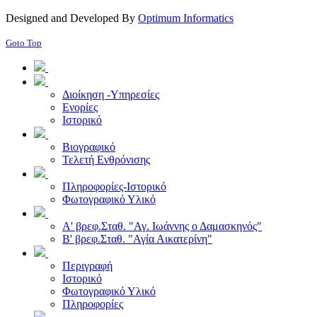
Designed and Developed By
Optimum Informatics
Goto Top
Διοίκηση -Υπηρεσίες
Ενορίες
Ιστορικό
Βιογραφικό
Τελετή Ενθρόνισης
Πληροφορίες-Ιστορικό
Φωτογραφικό Υλικό
Α' βρεφ.Σταθ. "Αγ. Ιωάννης ο Δαμασκηνός"
Β' βρεφ.Σταθ. "Αγία Αικατερίνη"
Περιγραφή
Ιστορικό
Φωτογραφικό Υλικό
Πληροφορίες