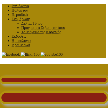
Ραδιόφωνο
Πολυμέσα
Περιοδικά
Ενημέρωση
Δελτία Τύπου
Πρόγραμμα Σεβασμιωτάτου
Το Μήνυμα της Κυριακής
Εκδόσεις
Ημερολόγια
Ιεραί Μοναί