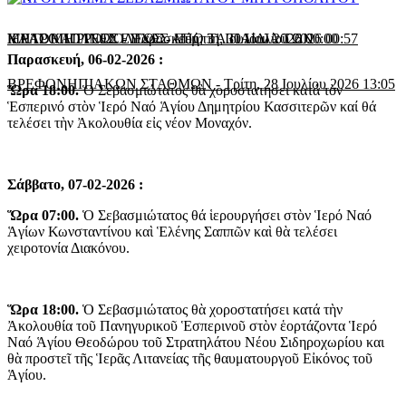
ΜΗΤΡΟΠΟΛΕΩΣ
ΙΕΡΑΣ ΜΗΤΡΟΠΟΛΕΩΣ
ΚΑΛΟΚΑΙΡΙΝΕΣ ΕΥΧΕΣ ΑΠΟ ΤΑ ΠΑΙΔΙΑ ΤΩΝ
-
Παρασκευή, 31 Ιουλίου 2026 00:00
-
Πέμπτη, 30 Ιουλίου 2026 00:57
Παρασκευή, 06-02-2026 :
ΒΡΕΦΟΝΗΠΙΑΚΩΝ ΣΤΑΘΜΩΝ
-
Τρίτη, 28 Ιουλίου 2026 13:05
Ὥρα
18:00.
Ὁ Σεβασμιώτατος θὰ χοροστατήσει κατά τὸν
Ἑσπερινό στὸν Ἱερό Ναό Ἁγίου Δημητρίου Κασσιτερῶν καί θά
τελέσει τὴν Ἀκολουθία εἰς νέον Μοναχόν.
Σάββατο, 07-02-2026 :
Ὥρα
07:00.
Ὁ Σεβασμιώτατος θά ἱερουργήσει στὸν Ἱερό Ναό
Ἁγίων Κωνσταντίνου καὶ Ἑλένης Σαππῶν καὶ θὰ τελέσει
χειροτονία Διακόνου.
Ὥρα
18:00.
Ὁ Σεβασμιώτατος θὰ χοροστατήσει κατά τὴν
Ἀκολουθία τοῦ Πανηγυρικοῦ Ἑσπερινοῦ στὸν ἑορτάζοντα Ἱερό
Ναό Ἁγίου Θεοδώρου τοῦ Στρατηλάτου Νέου Σιδηροχωρίου και
θὰ προστεῖ τῆς Ἱερᾶς Λιτανείας τῆς θαυματουργοῦ Εἰκόνος τοῦ
Ἁγίου.